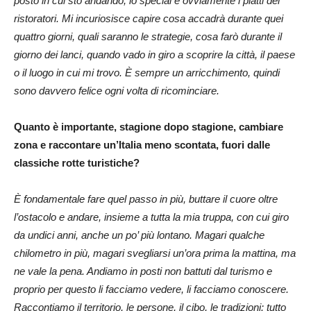
posto in cui sto andando, lo special e ovviamente i piatti dei
ristoratori. Mi incuriosisce capire cosa accadrà durante quei
quattro giorni, quali saranno le strategie, cosa farò durante il
giorno dei lanci, quando vado in giro a scoprire la città, il paese
o il luogo in cui mi trovo. È sempre un arricchimento, quindi
sono davvero felice ogni volta di ricominciare.
Quanto è importante, stagione dopo stagione, cambiare
zona e raccontare un’Italia meno scontata, fuori dalle
classiche rotte turistiche?
È fondamentale fare quel passo in più, buttare il cuore oltre
l’ostacolo e andare, insieme a tutta la mia truppa, con cui giro
da undici anni, anche un po’ più lontano. Magari qualche
chilometro in più, magari svegliarsi un’ora prima la mattina, ma
ne vale la pena. Andiamo in posti non battuti dal turismo e
proprio per questo li facciamo vedere, li facciamo conoscere.
Raccontiamo il territorio, le persone, il cibo, le tradizioni: tutto