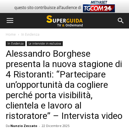
Home
In Evidenza
In Evidenza
Le interviste in esclusiva
Alessandro Borghese
presenta la nuova stagione di
4 Ristoranti: “Partecipare
un’opportunità da cogliere
perché porta visibilità,
clientela e lavoro al
ristoratore” – Intervista video
Da
Nunzio Zeccato
-
22 Dicembre 2025