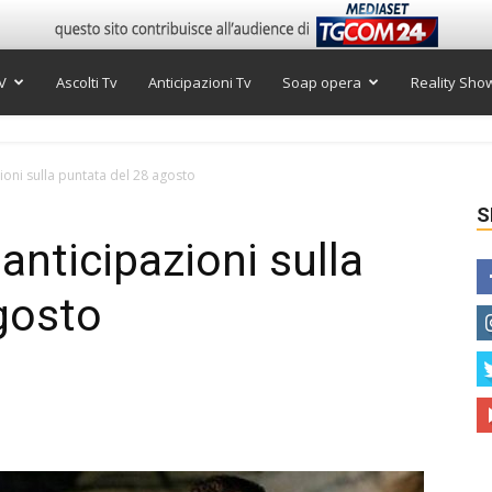
V
Ascolti Tv
Anticipazioni Tv
Soap opera
Reality Sho
ioni sulla puntata del 28 agosto
S
anticipazioni sulla
gosto