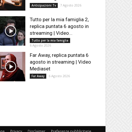
7 Agosto 2026
Anticipazioni Tv
Tutto per la mia famiglia 2,
replica puntata 6 agosto in
streaming | Video...
Tutto per la mia famiglia
6 Agosto 2026
Far Away, replica puntata 6
agosto in streaming | Video
Mediaset
6 Agosto 2026
Far Away
one
Privacy
Disclaimer
Preferenze pubblicitarie