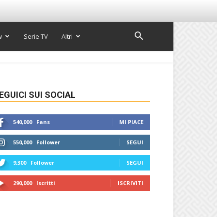
w
Serie TV
Altri
EGUICI SUI SOCIAL
540,000
Fans
MI PIACE
550,000
Follower
SEGUI
9,300
Follower
SEGUI
290,000
Iscritti
ISCRIVITI