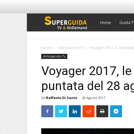
Super
Home
Guida T
Guida
Home
Anticipazioni Tv
Voyager 2017, le anticipaz
Anticipazioni Tv
TV
Voyager 2017, le 
puntata del 28 a
Da
Raffaele Di Santo
-
28 Agosto 2017