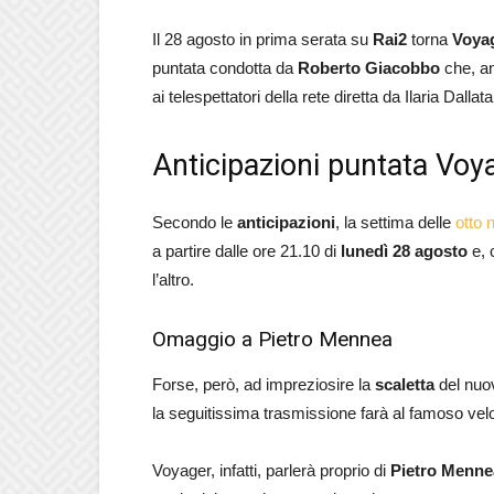
Il 28 agosto in prima serata su
Rai2
torna
Voyag
puntata condotta da
Roberto Giacobbo
che, an
ai telespettatori della rete diretta da Ilaria Dallat
Anticipazioni puntata Vo
Secondo le
anticipazioni
, la settima delle
otto 
a partire dalle ore 21.10 di
lunedì 28 agosto
e, 
l’altro.
Omaggio a Pietro Mennea
Forse, però, ad impreziosire la
scaletta
del nuo
la seguitissima trasmissione farà al famoso vel
Voyager, infatti, parlerà proprio di
Pietro Menne