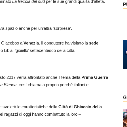
ominato
La freccia del sud
per le sue grandi qualità d’atleta.
P
arà spazio anche per un’altra ‘sorpresa’.
to Giacobbo a
Venezia
. Il conduttore ha visitato la
sede
 Libia, ‘gioiello’ settecentesco della città.
osto 2017 verrà affrontato anche il tema della
Prima Guerra
a Bianca
, così chiamata proprio perché italiani e
G
 svelerà le caratteristiche della
Città di Ghiaccio della
i dei ragazzi di oggi hanno combattuto la loro –