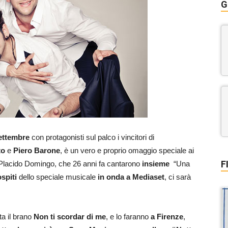
G
settembre
con protagonisti sul palco i vincitori di
to
e
Piero Barone
, è un vero e proprio omaggio speciale ai
F
Placido Domingo, che 26 anni fa cantarono
insieme
“Una
ospiti
dello speciale musicale
in onda a Mediaset
, ci sarà
ta il brano
Non ti scordar di me
, e lo faranno
a Firenze
,