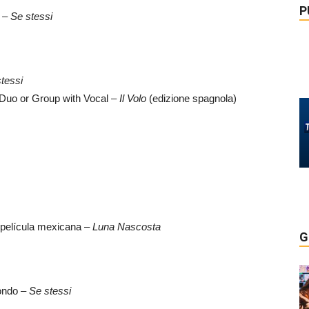
P
e –
Se stessi
tessi
Duo or Group with Vocal –
Il Volo
(edizione spagnola)
 película mexicana –
Luna Nascosta
G
Mondo –
Se stessi