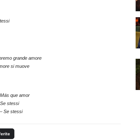
tessi
nremo grande amore
more si muove
Más que amor
Se stessi
 –
Se stessi
ferite