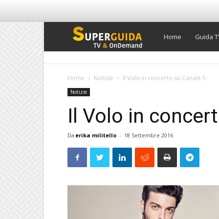
Super
Home
Guida T
Guida
Home
Notizie
Il Volo in concerto su Canale 5
Notizie
TV
Il Volo in concer
Da
erika militello
-
18 Settembre 2016