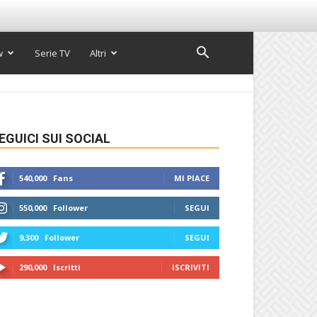
w
Serie TV
Altri
EGUICI SUI SOCIAL
540,000
Fans
MI PIACE
550,000
Follower
SEGUI
9,300
Follower
SEGUI
290,000
Iscritti
ISCRIVITI