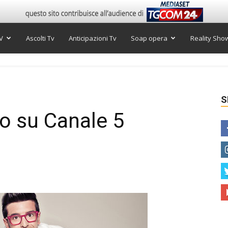
V
Ascolti Tv
Anticipazioni Tv
Soap opera
Reality Sho
S
to su Canale 5