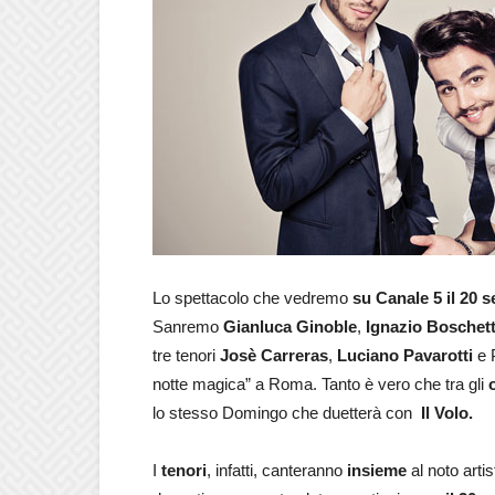
Lo spettacolo che vedremo
su Canale 5 il 20 
Sanremo
Gianluca Ginoble
,
Ignazio Boschet
tre tenori
Josè Carreras
,
Luciano Pavarotti
e 
notte magica” a Roma. Tanto è vero che tra gli
lo stesso Domingo che duetterà con
Il Volo.
I
tenori
, infatti, canteranno
insieme
al noto artis