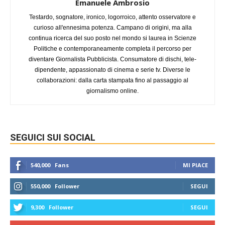
Emanuele Ambrosio
Testardo, sognatore, ironico, logorroico, attento osservatore e
curioso all'ennesima potenza. Campano di origini, ma alla
continua ricerca del suo posto nel mondo si laurea in Scienze
Politiche e contemporaneamente completa il percorso per
diventare Giornalista Pubblicista. Consumatore di dischi, tele-
dipendente, appassionato di cinema e serie tv. Diverse le
collaborazioni: dalla carta stampata fino al passaggio al
giornalismo online.
SEGUICI SUI SOCIAL
540,000
Fans
MI PIACE
550,000
Follower
SEGUI
9,300
Follower
SEGUI