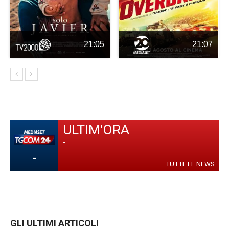
21:05
21:07
ULTIM'ORA
-
-
TUTTE LE NEWS
GLI ULTIMI ARTICOLI