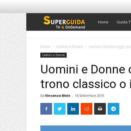
Super
Home
Guida T
Guida
Home
Uomini e Donne
Uomini e Donne oggi: va in 
Uomini e Donne
TV
Uomini e Donne og
trono classico o 
Da
Vincenzo Mele
-
16 Settembre 2019