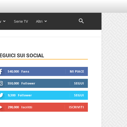
w
Serie TV
Altri
EGUICI SUI SOCIAL
540,000
Fans
MI PIACE
550,000
Follower
SEGUI
9,300
Follower
SEGUI
290,000
Iscritti
ISCRIVITI