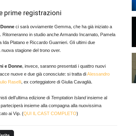
e prime registrazioni
 Donne
ci sarà ovviamente Gemma, che ha già iniziato a
le. Ritorneranno in studio anche Armando Incarnato, Pamela
a Ida Platano e Riccardo Guarnieri. Gli ultimi due
 nuova stagione del trono over.
ni e Donne
, invece, saranno presentati i quattro nuovi
facce nuove e due già conosciute: si tratta di
Alessandro
ulio Raselli
, ex corteggiatore di Giulia Cavaglià.
sti dell’ultima edizione di
Temptation Island
insieme al
to parteciperà insieme alla compagna alla nuovissima
cato ai Vip. (
QUI IL CAST COMPLETO
)
ferite