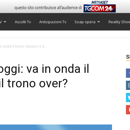
V
Ascolti Tv
Anticipazioni Tv
Soap opera
Reality Sho
onda il trono classico o il...
S
gi: va in onda il
il trono over?