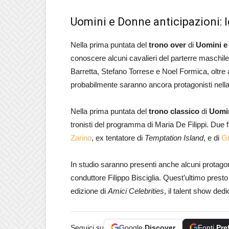
Uomini e Donne anticipazioni: l
Nella prima puntata del
trono over
di
Uomini e
conoscere alcuni cavalieri del parterre maschi
Barretta, Stefano Torrese e Noel Formica, oltre 
probabilmente saranno ancora protagonisti nella
Nella prima puntata del
trono classico
di
Uomi
tronisti del programma di Maria De Filippi. Due 
Zarino
, ex tentatore di
Temptation Island
, e di
Gi
In studio saranno presenti anche alcuni protagoni
conduttore Filippo Bisciglia. Quest’ultimo pres
edizione di
Amici Celebrities
, il talent show dedi
Seguici su
Google
Discover
Fonti
Pre