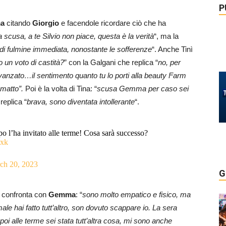
P
a
citando
Giorgio
e facendole ricordare ciò che ha
scusa, a te Silvio non piace, questa è la verità
“, ma la
 di fulmine immediata, nonostante le sofferenze
“. Anche Tinì
o un voto di castità?
” con la Galgani che replica “
no, per
vanzato…il sentimento quanto tu lo porti alla beauty Farm
 matto”.
Poi è la volta di Tina: “
scusa Gemma per caso sei
replica “
brava, sono diventata intollerante
“.
 l’ha invitato alle terme! Cosa sarà successo?
pxk
ch 20, 2023
G
si confronta con
Gemma
: “
sono molto empatico e fisico, ma
male hai fatto tutt’altro, son dovuto scappare io. La sera
 poi alle terme sei stata tutt’altra cosa, mi sono anche