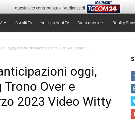
V
Ascolti Tv
Anticipazioni Tv
Soap opera
Reality Sho
oni oggi, diretta streaming Trono Over e Classico |...
S
nticipazioni oggi,
g Trono Over e
rzo 2023 Video Witty