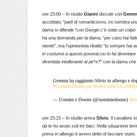
ore 15:00 – In studio
Gianni
discute con
Gemm
accettato: “
parli di romanticismo, mi sembra una 
dama si difende “
con Giorgio c’è stato un colpo
ha una domanda per la dama: “
per caso hai fatt
niente
“, ma l’opinionista ribatte “
tu sempre hai a
in costume a questo poveraccio lo fai diventare
diventata intollerante al pe*e?
” con la dama che 
Gemma ha raggiunto Silvio in albergo e dopo
#UominieDonne
pic.twitter.com/YrLz6Mj
— Uomini e Donne (@uominiedonne)
Mar
ore 15:15 – In studio arriva
Silvio
. Il cavaliere 
da te ho avuto soli tre baci. Nella situazione ter
prima in albergo ti avevo detto di lasciare stare,