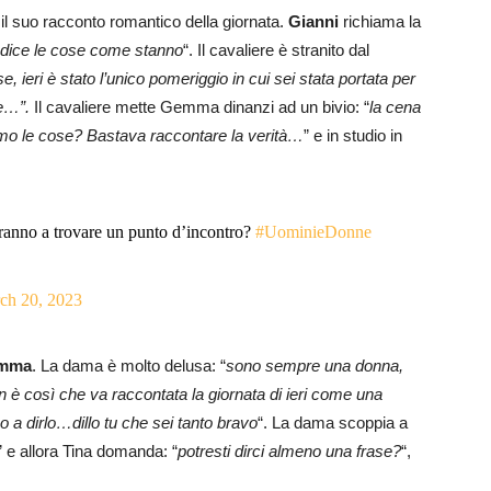
il suo racconto romantico della giornata.
Gianni
richiama la
lui dice le cose come stanno
“. Il cavaliere è stranito dal
, ieri è stato l’unico pomeriggio in cui sei stata portata per
te…”.
Il cavaliere mette Gemma dinanzi ad un bivio: “
la cena
amo le cose? Bastava raccontare la verità…
” e in studio in
ranno a trovare un punto d’incontro?
#UominieDonne
ch 20, 2023
mma
. La dama è molto delusa: “
sono sempre una donna,
on è così che va raccontata la giornata di ieri come una
o a dirlo…dillo tu che sei tanto bravo
“. La dama scoppia a
” e allora Tina domanda: “
potresti dirci almeno una frase?
“,