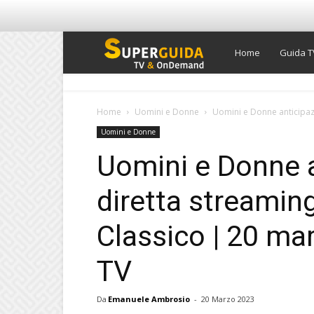
Super
Home
Guida T
Guida
Home
Uomini e Donne
Uomini e Donne anticipazi
Uomini e Donne
TV
Uomini e Donne a
diretta streamin
Classico | 20 ma
TV
Da
Emanuele Ambrosio
-
20 Marzo 2023