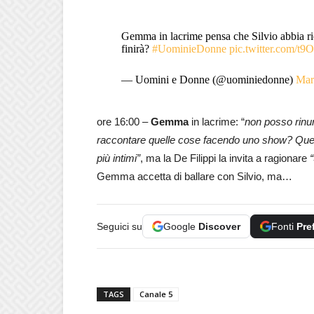
Gemma in lacrime pensa che Silvio abbia ri
finirà?
#UominieDonne
pic.twitter.com/
— Uomini e Donne (@uominiedonne)
Mar
ore 16:00 –
Gemma
in lacrime: “
non posso rinu
raccontare quelle cose facendo uno show? Qu
più intimi”
, ma la De Filippi la invita a ragionare
“
Gemma accetta di ballare con Silvio, ma…
Seguici su
Google
Discover
Fonti
Pre
TAGS
Canale 5