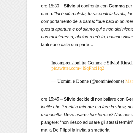
ore 15:30 –
Silvio
si confronta con
Gemma
per 
dama: “
lui è più realista, tu racconti la favola, 
comportamento della dama: “
due baci in un mese
questa apertura e poi siamo qui e non dici nien
non mi interessa, abbiamo un’età, quando vivi
tanti sono dalla sua parte…
Incomprensioni tra Gemma e Silvio! Riusci
pic.twitter.com/4I9qPhcHq2
— Uomini e Donne (@uominiedonne)
Mar
ore 15:45 –
Silvio
decide di non ballare con
Ge
inutile che ti metti a mimare e a fare lo show, n
marionetta. Devo usare i tuoi termini? Non riesc
piangere: “non riesco ad usare gli stessi termini
ma la De Filippi la invita a smetterla.