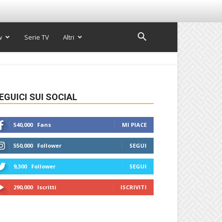
w
Serie TV
Altri
EGUICI SUI SOCIAL
540,000
Fans
MI PIACE
550,000
Follower
SEGUI
9,300
Follower
SEGUI
290,000
Iscritti
ISCRIVITI