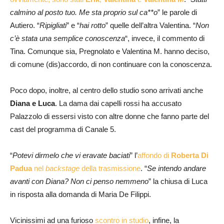
calmino al posto tuo. Me sta proprio sul ca**o
” le parole di
Autiero. “
Ripigliati
” e “
hai rotto
” quelle dell’altra Valentina. “
Non
c’è stata una semplice conoscenza
“, invece, il commento di
Tina. Comunque sia, Pregnolato e Valentina M. hanno deciso,
di comune (dis)accordo, di non continuare con la conoscenza.
Poco dopo, inoltre, al centro dello studio sono arrivati anche
Diana e Luca
. La dama dai capelli rossi ha accusato
Palazzolo di essersi visto con altre donne che fanno parte del
cast del programma di Canale 5.
“
Potevi dirmelo che vi eravate baciati
” l’
affondo di
Roberta
Di
Padua
nel
backstage
della trasmissione
. “
Se intendo andare
avanti con Diana? Non ci penso nemmeno
” la chiusa di Luca
in risposta alla domanda di Maria De Filippi.
Vicinissimi ad una furioso
scontro in studio
, infine, la