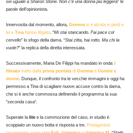
sei uguale a Sharon Stone. Non c’è una donna più leggera
” le
parole dell’opinionista.
Innervosita dal momento, allora,
Gemma
si è alzata in piedi e
lei e
Tina
hanno litigato
. “
Mi stai stancando. Fai pace col
cervello
” lo sfogo della dama. “
Stai zitta, hai rotto. Ma chi la
vuole?
” la replica della diretta interessata.
Successivamente, Maria De Filippi ha mandato in onda
il
filmato
tratto dalla
prima puntata
di
Gemma
a
Uomini e
donne
. Dunque, il confronto tra le vecchie immagini e oggi ha
permesso a Tina di scagliare nuove accuse contro la dama,
che si è anche commossa definendo il programma la sua
“
seconda casa
“.
Superate la
lite
e la commozione del caso, in studio è
scoppiato un nuovo botta e risposta a tre.
Protagonisti,
ovviamente, sono stati
Erik
,
Valentina
e
Valentina M
. “
Statti