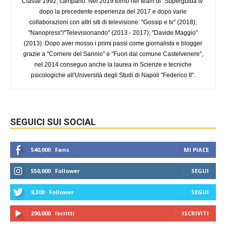
Classe 1992, campano. Nel 2019 torno nel team di "Superguida tv"
dopo la precedente esperienza del 2017 e dopo varie
collaborazioni con altri siti di televisione: "Gossip e tv" (2018);
"Nanopress"/"Televisionando" (2013 - 2017); "Davide Maggio"
(2013). Dopo aver mosso i primi passi come giornalista e blogger
grazie a "Corriere del Sannio" e "Fuori dal comune Castelvenere",
nel 2014 conseguo anche la laurea in Scienze e tecniche
psicologiche all'Università degli Studi di Napoli "Federico II".
SEGUICI SUI SOCIAL
540,000
Fans
MI PIACE
550,000
Follower
SEGUI
9,300
Follower
SEGUI
290,000
Iscritti
ISCRIVITI