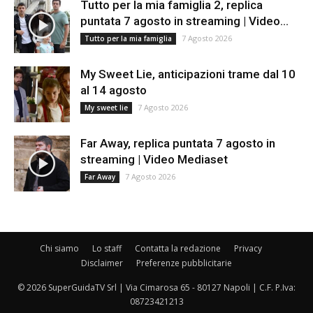
Tutto per la mia famiglia 2, replica
puntata 7 agosto in streaming | Video...
7 Agosto 2026
Tutto per la mia famiglia
My Sweet Lie, anticipazioni trame dal 10
al 14 agosto
7 Agosto 2026
My sweet lie
Far Away, replica puntata 7 agosto in
streaming | Video Mediaset
7 Agosto 2026
Far Away
Chi siamo
Lo staff
Contatta la redazione
Privacy
Disclaimer
Preferenze pubblicitarie
© 2026 SuperGuidaTV Srl | Via Cimarosa 65 - 80127 Napoli | C.F. P.Iva:
08723421213