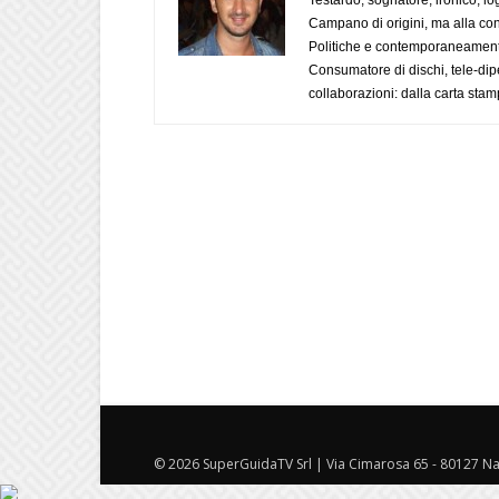
Testardo, sognatore, ironico, l
Campano di origini, ma alla con
Politiche e contemporaneamente 
Consumatore di dischi, tele-dip
collaborazioni: dalla carta stam
© 2026 SuperGuidaTV Srl | Via Cimarosa 65 - 80127 Nap