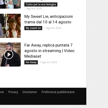
Tutto per la mia famiglia
7 Agosto 2026
My Sweet Lie, anticipazioni
trame dal 10 al 14 agosto
7 Agosto 2026
My sweet lie
Far Away, replica puntata 7
agosto in streaming | Video
Mediaset
7 Agosto 2026
Far Away
one
Privacy
Disclaimer
Preferenze pubblicitarie