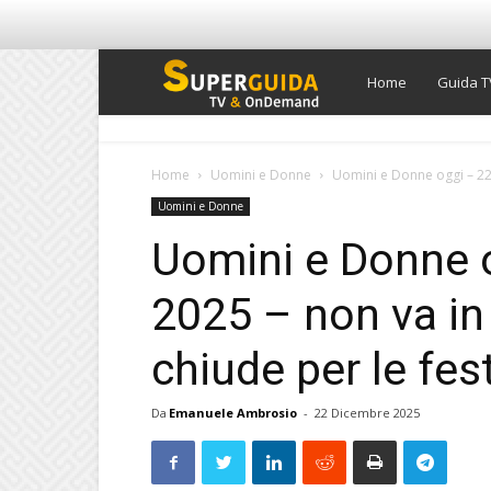
Super
Home
Guida T
Guida
Home
Uomini e Donne
Uomini e Donne oggi – 22 
Uomini e Donne
TV
Uomini e Donne 
2025 – non va in
chiude per le fest
Da
Emanuele Ambrosio
-
22 Dicembre 2025