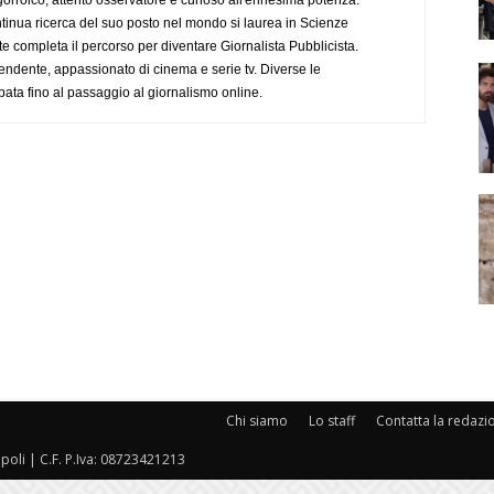
ogorroico, attento osservatore e curioso all'ennesima potenza.
tinua ricerca del suo posto nel mondo si laurea in Scienze
completa il percorso per diventare Giornalista Pubblicista.
endente, appassionato di cinema e serie tv. Diverse le
pata fino al passaggio al giornalismo online.
Chi siamo
Lo staff
Contatta la redazi
oli | C.F. P.Iva: 08723421213