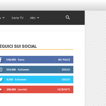
w
Serie TV
Altri
EGUICI SUI SOCIAL
540,000
Fans
MI PIACE
550,000
Follower
SEGUI
9,300
Follower
SEGUI
290,000
Iscritti
ISCRIVITI