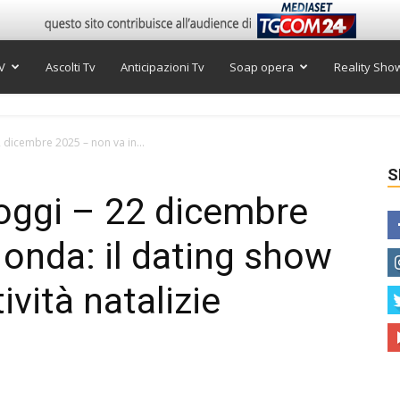
V
Ascolti Tv
Anticipazioni Tv
Soap opera
Reality Sho
dicembre 2025 – non va in...
S
oggi – 22 dicembre
 onda: il dating show
ività natalizie