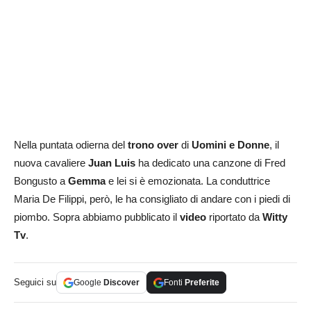
Nella puntata odierna del
trono over
di
Uomini e Donne
, il
nuova cavaliere
Juan Luis
ha dedicato una canzone di Fred
Bongusto a
Gemma
e lei si è emozionata. La conduttrice
Maria De Filippi, però, le ha consigliato di andare con i piedi di
piombo. Sopra abbiamo pubblicato il
video
riportato da
Witty
Tv
.
Seguici su
Google
Discover
Fonti
Preferite