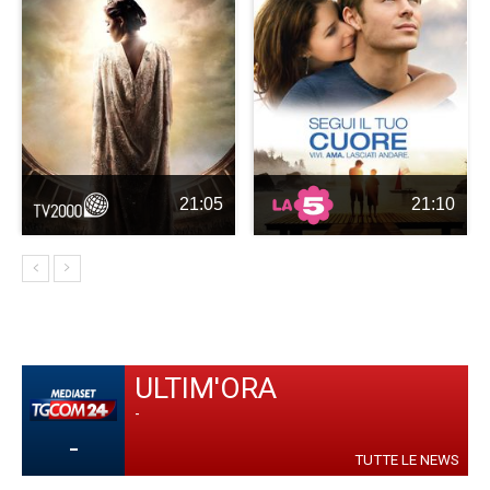
21:05
21:10
ULTIM'ORA
-
-
TUTTE LE NEWS