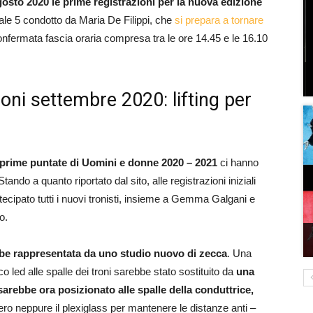
gosto 2020 le prime registrazioni per la nuova edizione
le 5 condotto da Maria De Filippi, che
si prepara a tornare
iconfermata fascia oraria compresa tra le ore 14.45 e le 16.10
oni settembre 2020: lifting per
le prime puntate di Uomini e donne 2020 – 2021
ci hanno
tando a quanto riportato dal sito, alle registrazioni iniziali
ecipato tutti i nuovi tronisti, insieme a Gemma Galgani e
o.
ebbe rappresentata da uno studio nuovo di zecca
. Una
o led alle spalle dei troni sarebbe stato sostituito da
una
arebbe ora posizionato alle spalle della conduttrice,
o neppure il plexiglass per mantenere le distanze anti –