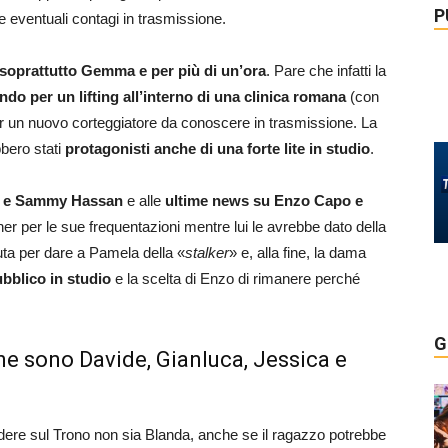
P
e eventuali contagi in trasmissione.
 soprattutto Gemma e per più di un’ora
. Pare che infatti la
do per un lifting all’interno di una clinica romana
(con
er un nuovo corteggiatore da conoscere in trasmissione. La
bbero stati
protagonisti anche di una forte lite in studio
.
e e Sammy Hassan
e alle
ultime news su Enzo Capo e
tner per le sue frequentazioni mentre lui le avrebbe dato della
uta per dare a Pamela della «
stalker
» e, alla fine, la dama
bblico in studio
e la scelta di Enzo di rimanere perché
G
nne sono Davide, Gianluca, Jessica e
dere sul Trono non sia Blanda, anche se il ragazzo potrebbe