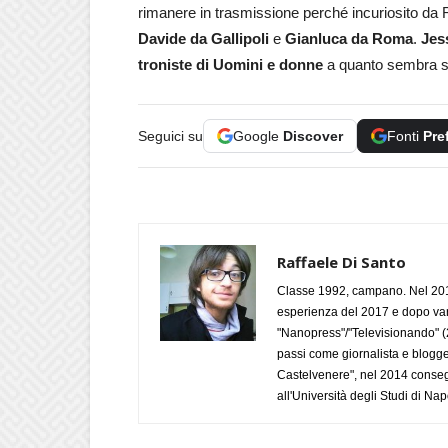
rimanere in trasmissione perché incuriosito da 
Davide da Gallipoli
e
Gianluca da Roma
.
Jes
troniste di Uomini e donne
a quanto sembra sc
Seguici su
Google
Discover
Fonti
Pre
Raffaele Di Santo
Classe 1992, campano. Nel 2019
esperienza del 2017 e dopo varie 
"Nanopress"/"Televisionando" (
passi come giornalista e blogge
Castelvenere", nel 2014 conseg
all'Università degli Studi di Napo