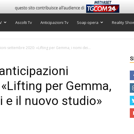
V
Ascolti Tv
Anticipazioni Tv
Soap opera
Reality Sho
ioni settembre 2020: «Lifting per Gemma, i nomi dei...
S
anticipazioni
 «Lifting per Gemma,
i e il nuovo studio»