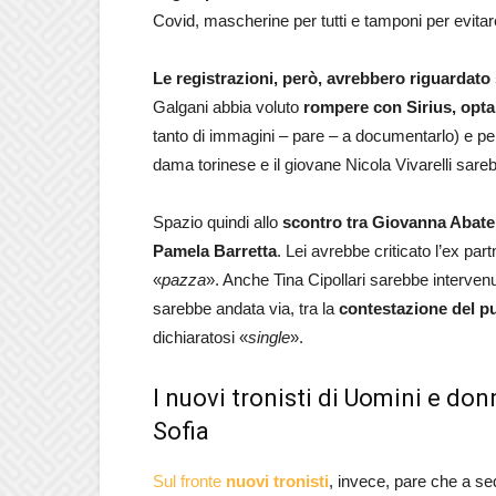
Covid, mascherine per tutti e tamponi per evitar
Le registrazioni, però, avrebbero riguardato
Galgani abbia voluto
rompere con Sirius, optan
tanto di immagini – pare – a documentarlo) e p
dama torinese e il giovane Nicola Vivarelli sare
Spazio quindi allo
scontro tra Giovanna Abat
Pamela Barretta
. Lei avrebbe criticato l’ex par
«
pazza
». Anche Tina Cipollari sarebbe interven
sarebbe andata via, tra la
contestazione del pu
dichiaratosi «
single
».
I nuovi tronisti di Uomini e do
Sofia
Sul fronte
nuovi tronisti
, invece, pare che a se