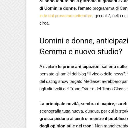
Si sono tenute nella giornata di giovedì 27 a
di Uomini e donne
, l’amato programma di Cana
in tv dal prossimo settembre
, già dal 7, nella r
circa.
Uomini e donne, anticipazi
Gemma e nuovo studio?
A svelare
le prime anticipazioni salienti sul
pensato gli amici del blog “Il vicolo delle news”. S
del dating show targato Mediaset avrebbero part
agli altri volti del Trono Over e del Trono Classic
La principale novità, sembra di capire, sar
scenografia tutta nuova, dunque, per cui lo storic
grossa pedana al centro, mentre il pubblico s
degli opinionisti e dei troni
. Non mancherebber