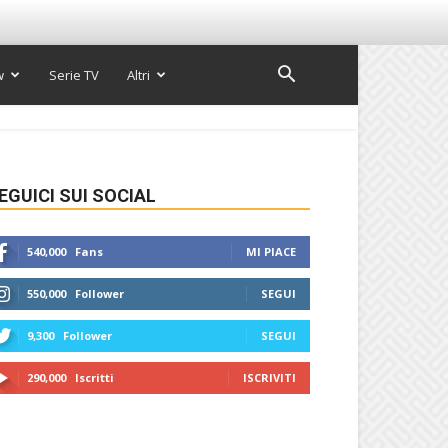
w
Serie TV
Altri
EGUICI SUI SOCIAL
540,000
Fans
MI PIACE
550,000
Follower
SEGUI
9,300
Follower
SEGUI
290,000
Iscritti
ISCRIVITI