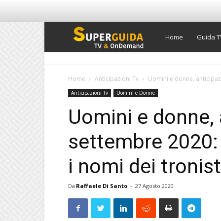
Super
Home
Guida T
Guida
Home
Anticipazioni Tv
Uomini e donne, anticipaz
Anticipazioni Tv
Uomini e Donne
TV
Uomini e donne, 
settembre 2020:
i nomi dei tronist
Da
Raffaele Di Santo
-
27 Agosto 2020