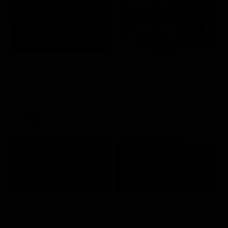
Itaca - Il ritorno
Un'estate ai Caraibi
Film
Film
21:21
21:25
Prima TV
Stagione 14 - Ep. 10
L'erede
Chicago Fire
Soap Opera
Serie TV