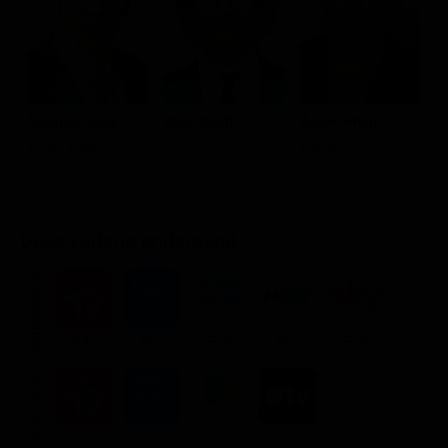
Nicolas Cage
Alex Wolff
Adam Arkin
N
Robin Feld
Amir
Darius
C
Dove vederlo ondemand
STREAMING
Ads
Flat
Flat
Flat
Flat
NOLEGGIA
3.99€
3.99€
3.99€
3.99€