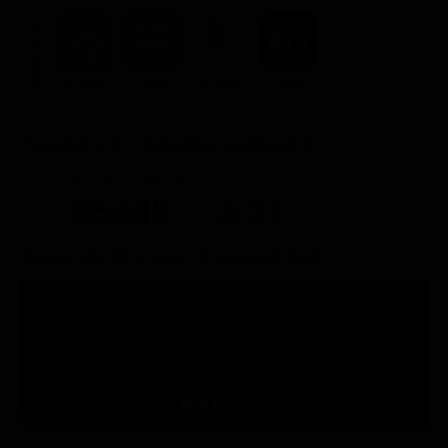
ACQUISTA
5.99€
5.99€
5.99€
5.99€
Posizione in classifica Justwatch
Posizione attuale
Posizioni guadagnate
#5445
21
Trailer del film Pig - Il piano di Rob