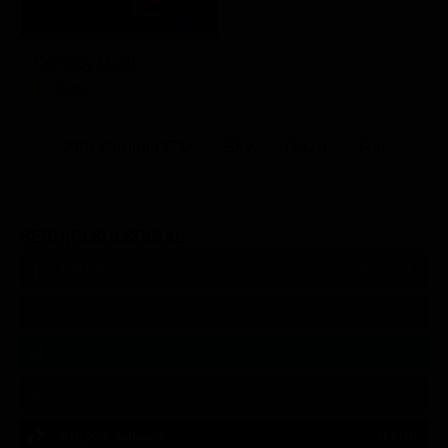
Comedy Match
Show
Altri Canali DTV
Sky
Dazn
Rsi
SEGUICI SUI SOCIAL
540,000
Fans
MI PIACE
550,000
Follower
SEGUI
9,300
Follower
SEGUI
290,000
Iscritti
ISCRIVITI
310,000
Follower
SEGUI