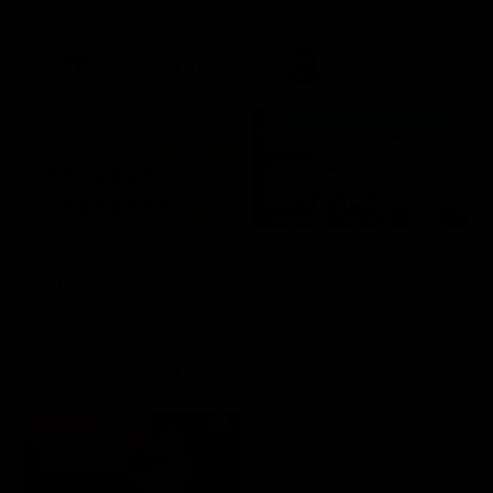
21:15
21:40
Stagione 1 - Ep. 1
La vera storia del Colosseo: ascesa e caduta
I delitti del BarLume
Documentario
Serie TV
21:30