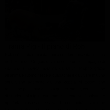
Le interviste in esclusiva
Tempesta D’amore
Temptation Island
Film da vedere
Il Paradiso delle signore
Ultima Fermata
Piattaforme streaming
Un Posto al Sole
Talent show
Apple TV Plus
Segreti di Famiglia
Infotainment
Discovery Plus
The Family
Game Show
Disney plus
Trama Pig - Il piano di Rob
Uomini e Donne
NetFlix
Rob si è ritirato ormai da anni a condurre una vita solitaria
nei boschi dell'Oregon, dove ha come unico compagno di
Gossip
Now TV
vita una simpatica maialina da tartufi. Proprio grazie
Sport in tv
Paramount Plus
all'animale l'uomo riesce a guadagnarsi da vivere ma una
Cartoni Anime e Manga
Prime Video
sera viene aggredito da una coppia di tossici che
Vip e Personaggi Tv
RaiPlay
rapiscono poi la sua amica a quattro zampe, con lo scopo
di venderla al miglior offerente. Nel tentativo di salvarla e
Musica
riportarla a casa sana e salva, Rob non potrà far altro che
Oroscopo Paolo Fox
tornare a Portland, dove il suo nome è ancora ben