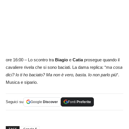
ore 16:00 – Lo scontro tra
Biagio
e
Catia
prosegue quando il
cavaliere rivela che si sono baciati. La dama replica: “
ma cosa
dici? Io ti ho baciato? Ma non è vero, basta. Io non parlo più
“.
Musica e sipario.
Seguici su
Google
Discover
Fonti
Preferite
TAGS
Canale 5