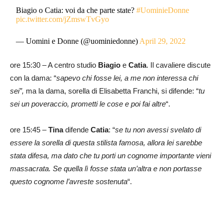
Biagio o Catia: voi da che parte state?
#UominieDonne
pic.twitter.com/jZmswTvGyo
— Uomini e Donne (@uominiedonne)
April 29, 2022
ore 15:30 – A centro studio
Biagio
e
Catia
. Il cavaliere discute
con la dama: “
sapevo chi fosse lei, a me non interessa chi
sei”,
ma la dama, sorella di Elisabetta Franchi, si difende: “
tu
sei un poveraccio, prometti le cose e poi fai altre
“.
ore 15:45 –
Tina
difende
Catia
: “
se tu non avessi svelato di
essere la sorella di questa stilista famosa, allora lei sarebbe
stata difesa, ma dato che tu porti un cognome importante vieni
massacrata. Se quella lì fosse stata un’altra e non portasse
questo cognome l’avreste sostenuta
“.