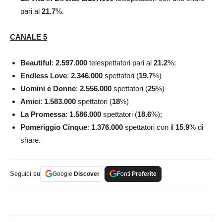
pari al
21.7
%.
CANALE 5
Beautiful
:
2.597.000
telespettatori pari al
21.2
%;
Endless Love
:
2.346.000
spettatori (
19.7
%)
Uomini e Donne
:
2.556.000
spettatori (
25
%)
Amici
:
1.583.000
spettatori (
18
%)
La Promessa
:
1.586.000
spettatori (
18.6
%);
Pomeriggio Cinque
:
1.376.000
spettatori con il
15.9
% di
share.
Seguici su
Google
Discover
Fonti
Preferite