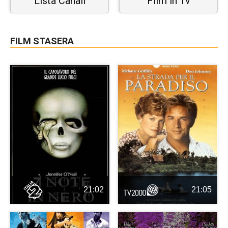
Lista Canali
Film in Tv
FILM STASERA
21:02
21:05