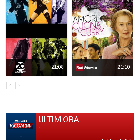
21:08
21:10
ULTIM'ORA
-
-