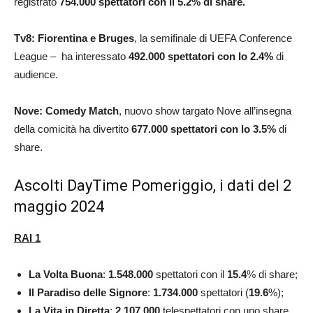
registrato
754.000 spettatori con il 5.2% di share.
Tv8: Fiorentina e Bruges
, la semifinale di UEFA Conference
League – ha interessato
492.000
spettatori con lo 2.4%
di
audience.
Nove: Comedy
Match
, nuovo show targato Nove all’insegna
della comicità ha divertito
677.000 spettatori con lo 3.5%
di
share.
Ascolti DayTime Pomeriggio, i dati del 2
maggio 2024
RAI 1
La Volta Buona
:
1.548.000
spettatori con il
15.4
% di share;
Il Paradiso delle Signore
:
1.734.000
spettatori (
19.6
%);
La Vita in Diretta
:
2.107.000
telespettatori con uno share