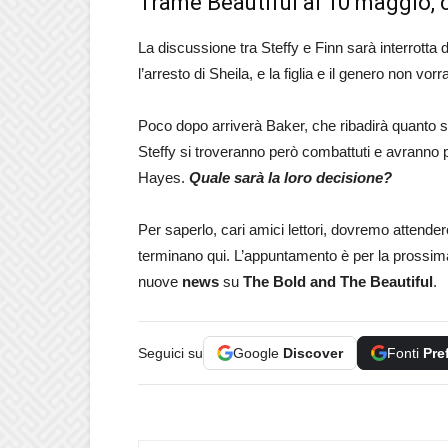
Trame Beautiful al 10 maggio, 
La discussione tra Steffy e Finn sarà interrotta d
l’arresto di Sheila, e la figlia e il genero non vor
Poco dopo arriverà Baker, che ribadirà quanto si
Steffy si troveranno però combattuti e avranno 
Hayes.
Quale sarà la loro decisione?
Per saperlo, cari amici lettori, dovremo attende
terminano qui. L’appuntamento è per la prossim
nuove
news
su
The Bold and The Beautiful
.
Seguici su
Google
Discover
Fonti
Pre