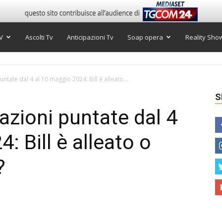
V
Ascolti Tv
Anticipazioni Tv
Soap opera
Reality Sho
untate dal 4 al 10 maggio 2024: Bill è alleato...
S
pazioni puntate dal 4
: Bill è alleato o
?