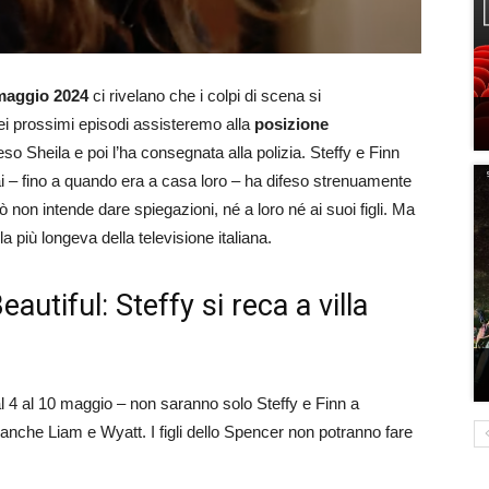
 maggio 2024
ci rivelano che i colpi di scena si
ei prossimi episodi assisteremo alla
posizione
eso Sheila e poi l’ha consegnata alla polizia. Steffy e Finn
 – fino a quando era a casa loro – ha difeso strenuamente
rò non intende dare spiegazioni, né a loro né ai suoi figli. Ma
più longeva della televisione italiana.
autiful: Steffy si reca a villa
l 4 al 10 maggio – non saranno solo Steffy e Finn a
 anche Liam e Wyatt. I figli dello Spencer non potranno fare