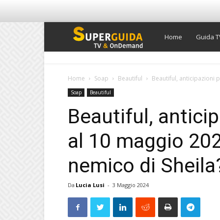
Super
Home
Guida T
Guida
Home
Soap
Beautiful
Beautiful, anticipazioni p
Soap
Beautiful
TV
Beautiful, antici
al 10 maggio 2024
nemico di Sheila
Da
Lucia Lusi
-
3 Maggio 2024