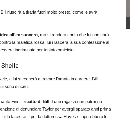
 Bill riuscirà a tirarla fuori molto presto, come le avrà
idea all’ex suocero,
ma si renderà conto che lui non sarà
contro la malefica rossa, lui rilascerà la sua confessione al
 essere incriminata per tentato omicidio.
a Sheila
le, e lui si recherà a trovare l’amata in carcere. Bill
ui sono sinceri.
marito Finn il
ricatto di Bill
. I due ragazzi non potranno
nzione di denunciare Taylor per avergli sparato anni prima
 lui lo facesse – per la dottoressa Hayes si aprirebbero le