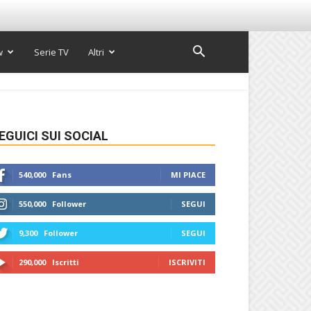
w
Serie TV
Altri
EGUICI SUI SOCIAL
540,000
Fans
MI PIACE
550,000
Follower
SEGUI
9,300
Follower
SEGUI
290,000
Iscritti
ISCRIVITI