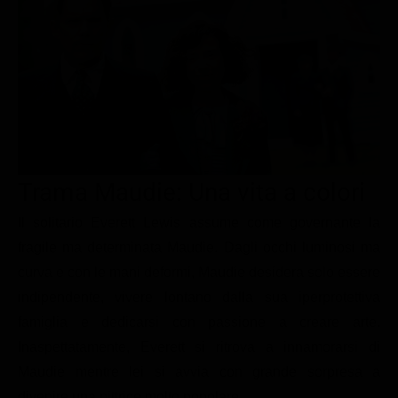
Le interviste in esclusiva
Tempesta D’amore
Temptation Island
Film da vedere
Il Paradiso delle signore
Ultima Fermata
Piattaforme streaming
Un Posto al Sole
Talent show
Apple TV Plus
Segreti di Famiglia
Infotainment
Discovery Plus
The Family
Game Show
Disney plus
Trama Maudie: Una vita a colori
Uomini e Donne
NetFlix
Il solitario Everett Lewis assume come governante la
Gossip
Now TV
fragile ma determinata Maudie. Dagli occhi luminosi ma
Sport in tv
Paramount Plus
curva e con le mani deformi, Maudie desidera solo essere
Cartoni Anime e Manga
Prime Video
indipendente, vivere lontano dalla sua iperprotettiva
Vip e Personaggi Tv
RaiPlay
famiglia e dedicarsi con passione a creare arte.
Inaspettatamente, Everett si ritrova a innamorarsi di
Musica
Maudie mentre lei si avvia con grande sorpresa a
Oroscopo Paolo Fox
divenire una pittrice molto popolare.