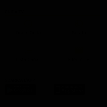
GUIDA TV
Ora in Onda
Serata
21:07
21:15
21:22
23:03
23:17
00:31
21:10
21:15
21:30
23:03
23:18
Lista Canali
Film in TV
SCARICA L'APP