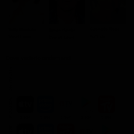
Gabrielle Rose
Sally Hawkins
Ethan Hawke
B
Aunt Ida
Maud Lewis
Everett Lewis
F
Dove vederlo ondemand
STREAMING
NOLEGGIA
3.99€
3.99€
2.99€
3.99€
3.99€