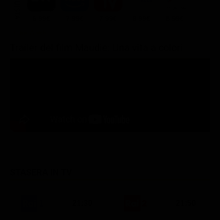
ACQUISTA
6.99€
7.99€
7.99€
8.99€
8.99€
Trailer del film Maudie: Una vita a colori
STASERA IN TV
21:30
21:50