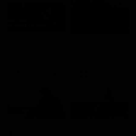
Prima TV
Sogno e Son Desto
Amore crudele
Musica
Film
21:30
21:33
Per qualche dollaro in più
La promessa
Film
Soap Opera