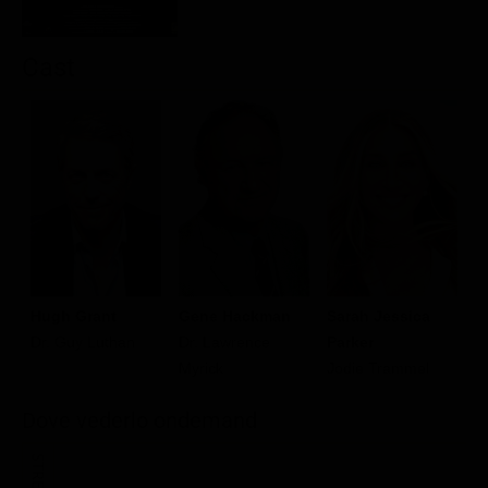
Cast
Hugh Grant
Gene Hackman
Sarah Jessica
D
Dr. Guy Luthan
Dr. Lawrence
Parker
F
Myrick
Jodie Trammel
H
Dove vederlo ondemand