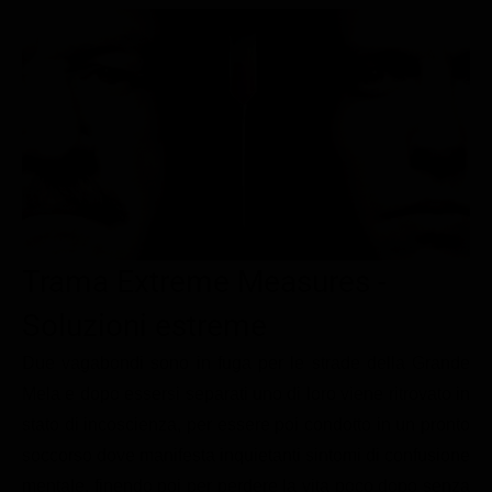
Le interviste in esclusiva
Tempesta D’amore
Temptation Island
Film da vedere
Il Paradiso delle signore
Ultima Fermata
Piattaforme streaming
Un Posto al Sole
Talent show
Apple TV Plus
Segreti di Famiglia
Infotainment
Discovery Plus
The Family
Game Show
Disney plus
Uomini e Donne
NetFlix
Trama Extreme Measures -
Gossip
Now TV
Sport in tv
Paramount Plus
Soluzioni estreme
Cartoni Anime e Manga
Prime Video
Due vagabondi sono in fuga per le strade della Grande
Mela e dopo essersi separati uno di loro viene ritrovato in
Vip e Personaggi Tv
RaiPlay
stato di incoscienza, per essere poi condotto in un pronto
Musica
soccorso dove manifesta inquietanti sintomi di confusione
Oroscopo Paolo Fox
mentale, finendo poi per perdere la vita poco dopo senza