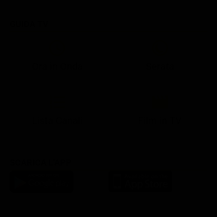
GUIDA TV
Ora in Onda
Serata
21:08
21:14
21:15
21:25
22:50
23:00
21:10
21:15
21:19
21:30
22:51
23:03
Lista Canali
Film in TV
SCARICA L'APP