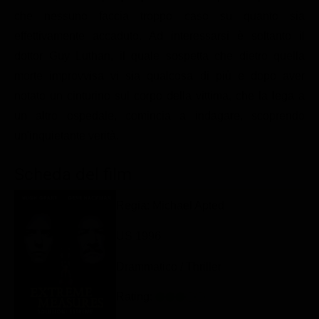
Classifiche
che nessuno faccia troppo caso su quanto sia
effettivamente accaduto. Ad interessarsi è soltanto il
Migliori film
dottor Guy Luthan, il quale sospetta che dietro quella
Migliori Serie TV
morte improvvisa vi sia qualcosa di più e dopo aver
notato un cinturino sul corpo della vittima, che la lega a
un altro ospedale, comincia a indagare, scoprendo
un'inquietante verità.
Scheda del film
Regia: Michael Apted
US 1996
Drammatico / Thriller
Rating: