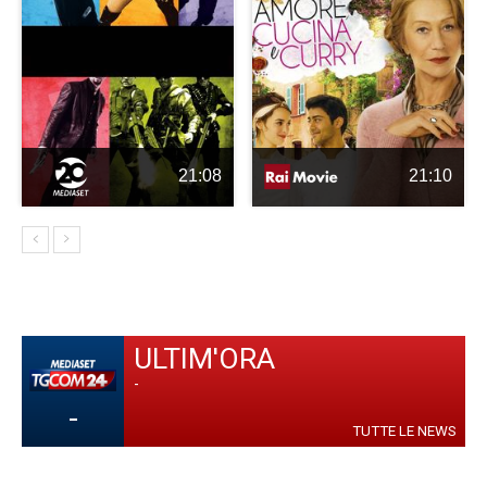
21:08
21:10
ULTIM'ORA
-
-
TUTTE LE NEWS