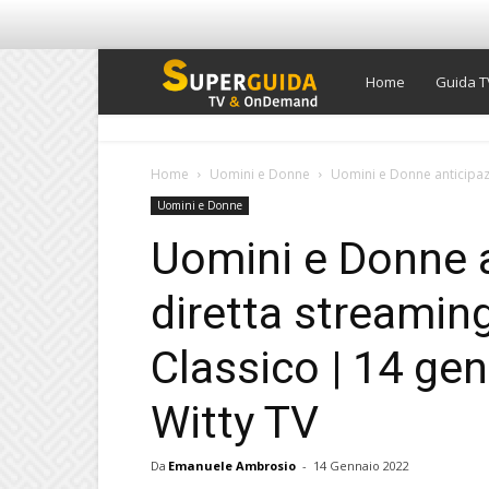
Super
Home
Guida T
Guida
Home
Uomini e Donne
Uomini e Donne anticipazi
Uomini e Donne
TV
Uomini e Donne a
diretta streamin
Classico | 14 ge
Witty TV
Da
Emanuele Ambrosio
-
14 Gennaio 2022