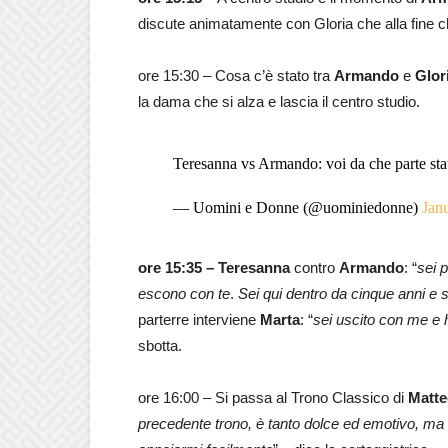
discute animatamente con Gloria che alla fine 
ore 15:30 – Cosa c’è stato tra
Armando
e
Glor
la dama che si alza e lascia il centro studio.
Teresanna vs Armando: voi da che parte st
— Uomini e Donne (@uominiedonne)
Jan
ore 15:35 – Teresanna
contro
Armando
: “
s
ei 
escono con te
.
Sei
qui dentro da cinque anni e se
parterre interviene
Marta
: “
sei uscito con me e 
sbotta.
ore 16:00 – Si passa al Trono Classico di
Matte
precedente trono, è tanto dolce ed emotivo, ma 