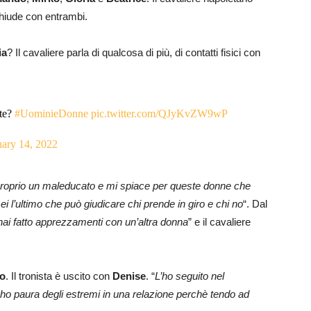
chiude con entrambi.
ia
? Il cavaliere parla di qualcosa di più, di contatti fisici con
ate?
#UominieDonne
pic.twitter.com/QJyKvZW9wP
uary 14, 2022
proprio un maleducato e mi spiace per queste donne che
i l’ultimo che può giudicare chi prende in giro e chi no
“. Dal
hai fatto apprezzamenti con un’altra donna
” e il cavaliere
o
. Il tronista è uscito con
Denise
. “
L’ho seguito nel
ho paura degli estremi in una relazione perchè tendo ad