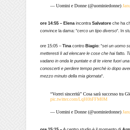
— Uomini e Donne (@uominiedonne)
Jan
ore 14:55 –
Elena
incontra
Salvatore
che ha ch
convince la dama: “
cerco un tipo diverso
“. In s
ore 15:05 –
Tina
contro
Biagio
: “
sei un uomo sq
metteresti lì ad elencare le cose che hai fatto.
vadano in onda le puntate e di te viene fuori u
conoscerti e perdere tempo perchè io dopo aver 
mezzo minuto della mia giornata
“.
“Vorrei sincerità” Cosa sarà successo tra 
pic.twitter.com/LqH0hFFM0M
— Uomini e Donne (@uominiedonne)
Jan
ore 15:15 –
A centro studio è il momento di
Ar