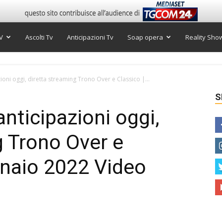
V
Ascolti Tv
Anticipazioni Tv
Soap opera
Reality Sho
oni oggi, diretta streaming Trono Over e Classico |...
S
nticipazioni oggi,
g Trono Over e
nnaio 2022 Video