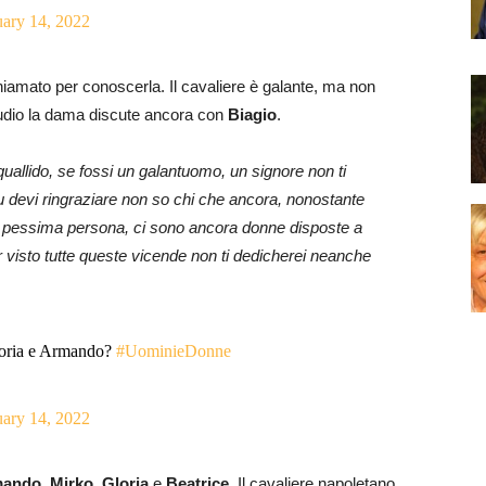
uary 14, 2022
iamato per conoscerla. Il cavaliere è galante, ma non
tudio la dama discute ancora con
Biagio
.
uallido, se fossi un galantuomo, un signore non ti
 Tu devi ringraziare non so chi che ancora, nonostante
na pessima persona, ci sono ancora donne disposte a
visto tutte queste vicende non ti dedicherei neanche
Gloria e Armando?
#UominieDonne
uary 14, 2022
mando
,
Mirko
,
Gloria
e
Beatrice
. Il cavaliere napoletano