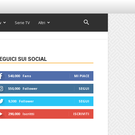
w
Serie TV
Altri
EGUICI SUI SOCIAL
540,000
Fans
MI PIACE
550,000
Follower
SEGUI
9,300
Follower
SEGUI
290,000
Iscritti
ISCRIVITI