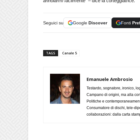
annoiarmi facilmente
” – dice la corteggiatrice.
Seguici su
Google
Discover
Fonti
Pre
TAGS
Canale 5
Emanuele Ambrosio
Testardo, sognatore, ironico, l
Campano di origini, ma alla con
Politiche e contemporaneamente 
Consumatore di dischi, tele-dip
collaborazioni: dalla carta stam