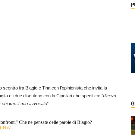
P
 scontro fra Biagio e Tina con l’opinionista che invita la
agita e i due discutono con la Cipollari che specifica: “
dicevo
G
osì chiamo il mio avvocato
“.
confronti” Che ne pensate delle parole di Biagio?
WKLHW