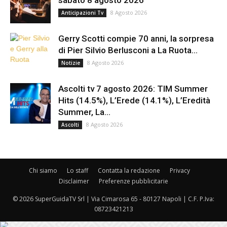
sabato 8 agosto 2026
8 Agosto 2026
Anticipazioni Tv
Gerry Scotti compie 70 anni, la sorpresa
di Pier Silvio Berlusconi a La Ruota...
8 Agosto 2026
Notizie
Ascolti tv 7 agosto 2026: TIM Summer
Hits (14.5%), L’Erede (14.1%), L’Eredità
Summer, La...
8 Agosto 2026
Ascolti
Chi siamo
Lo staff
Contatta la redazione
Privacy
Disclaimer
Preferenze pubblicitarie
© 2026 SuperGuidaTV Srl | Via Cimarosa 65 - 80127 Napoli | C.F. P.Iva:
08723421213