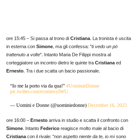
ore 15:45 – Si passa al trono di
Cristiana
. La tronista è uscita
in esterna con
Simone
, ma gli confessa: “
ti vedo un pò
trattenuto a volte
“. Intanto Maria De Filippi mostra al
corteggiatore un incontro dietro le quinte tra
Cristiana
ed
Ernesto
. Tra i due scatta un bacio passionale.
“Io me la porto via da qua!”
#UominieDonne
pic.twitter.com/ecnmnvylWU
— Uomini e Donne (@uominiedonne)
December 16, 2025
ore 16:00 –
Ernesto
arriva in studio e scatta il confronto con
Simone
. Intanto
Federico
reagisce molto male al bacio di
Cristiana
con il rivale: “
non aspetto niente da te, io mi sono