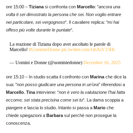
ore 15:00 –
Tiziana
si confronta con
Marcello
: “
ancora una
volta ti sei dimostrato la persona che sei. Non voglio entrare
nei particolare, sei vergognoso
“. Il cavaliere replica:
“mi hai
offeso più volte durante le puntate
“.
La reazione di Tiziana dopo aver ascoltato le parole di
Marcello!
#UominieDonne
pic.twitter.com/1dsXiV23Hc
— Uomini e Donne (@uominiedonne)
December 16, 2025
ore 15:10 – In studio scatta il confronto con
Marina
che dice la
sua: “
non posso giudicare una persona in un’ora
” riferendosi a
Marcello
.
Tina
interviene: “
non è vero la valutazione l’hai fatta
eccome, sei stata precisina come sei tu
“. La dama scoppia a
piangere e lascia lo studio. Intanto si passa a
Mario
che
chiede spiegazioni a
Barbara
sul perchè non prosegue la
conoscenza.