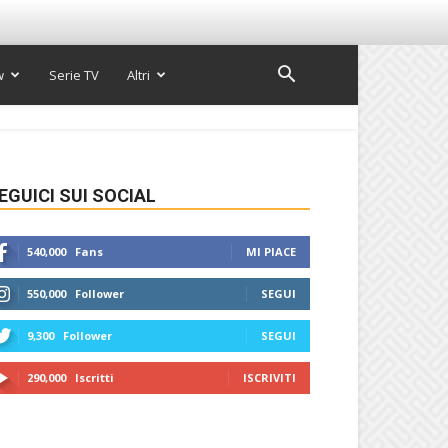
w
Serie TV
Altri
EGUICI SUI SOCIAL
540,000
Fans
MI PIACE
550,000
Follower
SEGUI
9,300
Follower
SEGUI
290,000
Iscritti
ISCRIVITI