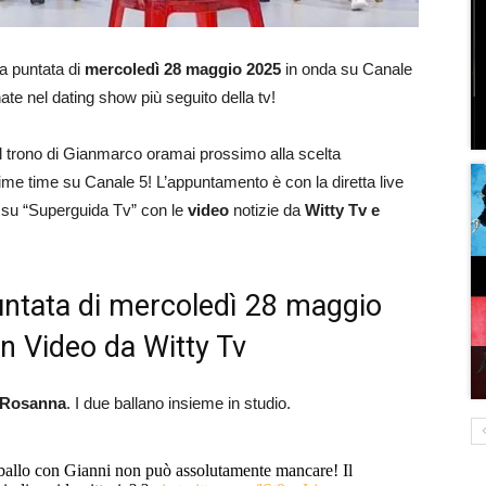
la puntata di
mercoledì 28
maggio 2025
in onda su Canale
nate nel dating show più seguito della tv!
l trono di Gianmarco oramai prossimo alla scelta
me time su Canale 5! L’appuntamento è con la diretta live
 su “Superguida Tv” con le
video
notizie da
Witty Tv e
untata di mercoledì 28 maggio
on Video da Witty Tv
Rosanna
. I due ballano insieme in studio.
 ballo con Gianni non può assolutamente mancare! Il