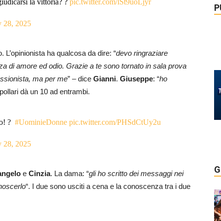
iudicarsi la vittoria? ?
pic.twitter.com/lSt9uoLjyr
P
 28, 2025
. L’opinionista ha qualcosa da dire: “
devo ringraziare
za di amore ed odio. Grazie a te sono tornato in sala prova
fessionista, ma per me
” – dice
Gianni
.
Giuseppe
: “
ho
pollari dà un 10 ad entrambi.
to! ?
#UominieDonne
pic.twitter.com/PHSdCtUy2u
 28, 2025
G
angelo
e
Cinzia
. La dama: “
gli ho scritto dei messaggi nei
onoscerlo
“. I due sono usciti a cena e la conoscenza tra i due