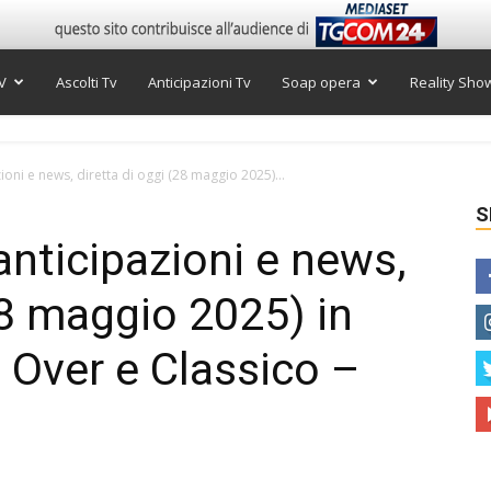
V
Ascolti Tv
Anticipazioni Tv
Soap opera
Reality Sho
oni e news, diretta di oggi (28 maggio 2025)...
S
nticipazioni e news,
28 maggio 2025) in
 Over e Classico –