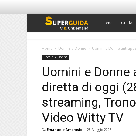
Super
Home
Guida T
Guida
Home
Uomini e Donne
Uomini e Donne anticipazi
Uomini e Donne
TV
Uomini e Donne a
diretta di oggi (
streaming, Trono
Video Witty TV
Da
Emanuele Ambrosio
-
28 Maggio 2025