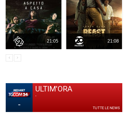
21:05
21:08
ULTIM'ORA
-
-
TUTTE LE NEWS