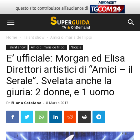
Home
Talent show
Amici di maria de filippi
Talent show
Amici di maria de filippi
Notizie
E’ ufficiale: Morgan ed Elisa
Direttori artistici di “Amici – il
Serale”. Svelata anche la
giuria: 2 donne, e 1 uomo
Da
Eliana Catalano
-
8 Marzo 2017