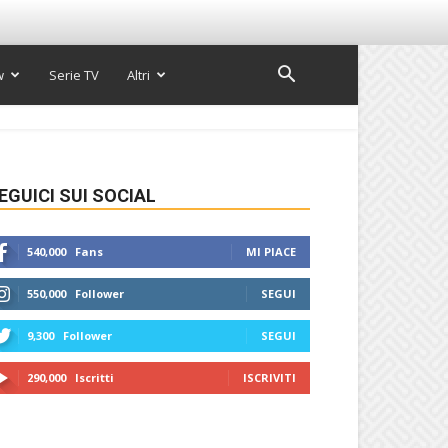
w
Serie TV
Altri
EGUICI SUI SOCIAL
540,000
Fans
MI PIACE
550,000
Follower
SEGUI
9,300
Follower
SEGUI
290,000
Iscritti
ISCRIVITI