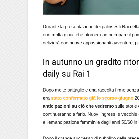
Durante la presentazione dei palinsesti Rai de
con molta gioia, che ritornerà ad occupare il po
delizierà con nuove appassionanti avventure, per
In autunno un gradito ritor
daily su Rai 1
Dopo molte battaglie e una raccolta firme senza
era
stato confermato già lo scorso giugno
20
anticipazioni su ciò che vedremo
sulle stori
continueranno a farlo. Nuovi ingressi e vecchie
e l’emancipazione femminile degli anni 50/60 in I
Dopo il grande successo di pubblico della prec