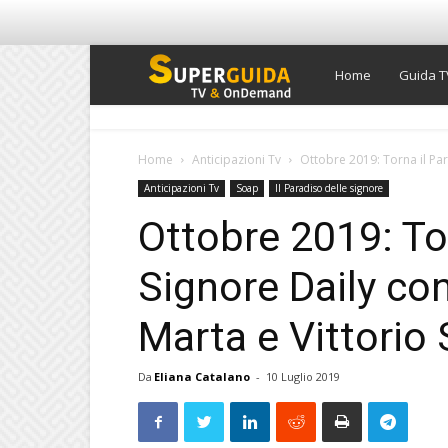
Super
Home
Guida T
Guida
Home
Anticipazioni Tv
Ottobre 2019: Torna il Par
Anticipazioni Tv
Soap
Il Paradiso delle signore
TV
Ottobre 2019: Tor
Signore Daily con
Marta e Vittorio
Da
Eliana Catalano
-
10 Luglio 2019