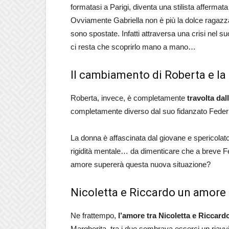
formatasi a Parigi, diventa una stilista affermat
Ovviamente Gabriella non è più la dolce ragazza 
sono spostate. Infatti attraversa una crisi nel 
ci resta che scoprirlo mano a mano…
Il cambiamento di Roberta e la
Roberta, invece, è completamente
travolta da
completamente diverso dal suo fidanzato Federico
La donna è affascinata dal giovane e spericolato
rigidità mentale… da dimenticare che a breve Fed
amore supererà questa nuova situazione?
Nicoletta e Riccardo un amore 
Ne frattempo,
l’amore tra Nicoletta e Riccardo
Margherita, tra i due sembrava esserci un ria