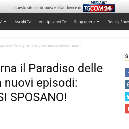
V
Ascolti Tv
Anticipazioni Tv
Soap opera
Reality Sho
adiso delle Signore Daily con nuovi episodi: Marta...
S
na il Paradiso delle
 nuovi episodi:
 SI SPOSANO!