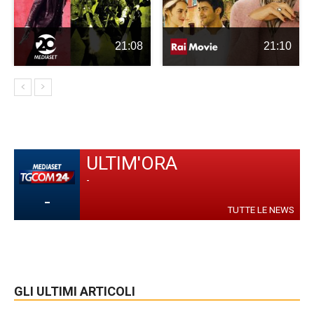
21:08
21:10
ULTIM'ORA
-
-
TUTTE LE NEWS
GLI ULTIMI ARTICOLI