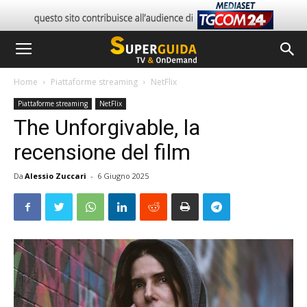
Home
Piattaforme streaming
NetFlix
Piattaforme streaming
NetFlix
The Unforgivable, la
recensione del film
Da
Alessio Zuccari
-
6 Giugno 2025