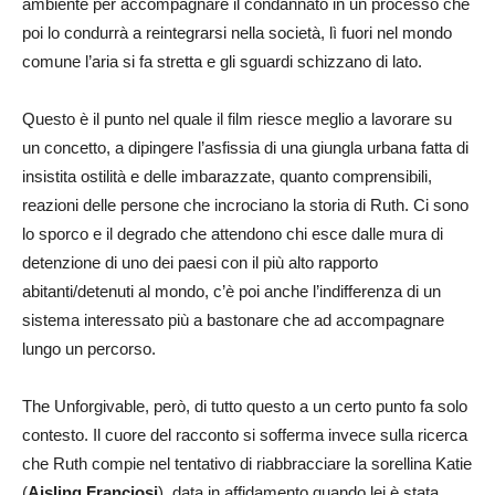
ambiente per accompagnare il condannato in un processo che
poi lo condurrà a reintegrarsi nella società, lì fuori nel mondo
comune l’aria si fa stretta e gli sguardi schizzano di lato.
Questo è il punto nel quale il film riesce meglio a lavorare su
un concetto, a dipingere l’asfissia di una giungla urbana fatta di
insistita ostilità e delle imbarazzate, quanto comprensibili,
reazioni delle persone che incrociano la storia di Ruth. Ci sono
lo sporco e il degrado che attendono chi esce dalle mura di
detenzione di uno dei paesi con il più alto rapporto
abitanti/detenuti al mondo, c’è poi anche l’indifferenza di un
sistema interessato più a bastonare che ad accompagnare
lungo un percorso.
The Unforgivable, però, di tutto questo a un certo punto fa solo
contesto. Il cuore del racconto si sofferma invece sulla ricerca
che Ruth compie nel tentativo di riabbracciare la sorellina Katie
(
Aisling Franciosi
), data in affidamento quando lei è stata