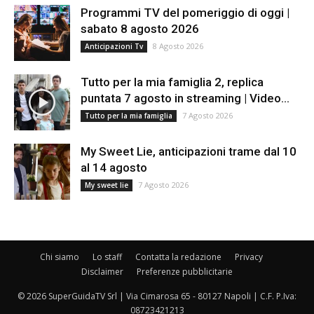
Programmi TV del pomeriggio di oggi |
sabato 8 agosto 2026
8 Agosto 2026
Anticipazioni Tv
Tutto per la mia famiglia 2, replica
puntata 7 agosto in streaming | Video...
7 Agosto 2026
Tutto per la mia famiglia
My Sweet Lie, anticipazioni trame dal 10
al 14 agosto
7 Agosto 2026
My sweet lie
Chi siamo
Lo staff
Contatta la redazione
Privacy
Disclaimer
Preferenze pubblicitarie
© 2026 SuperGuidaTV Srl | Via Cimarosa 65 - 80127 Napoli | C.F. P.Iva:
08723421213