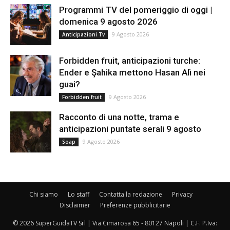
Programmi TV del pomeriggio di oggi |
domenica 9 agosto 2026
9 Agosto 2026
Anticipazioni Tv
Forbidden fruit, anticipazioni turche:
Ender e Şahika mettono Hasan Alì nei
guai?
9 Agosto 2026
Forbidden fruit
Racconto di una notte, trama e
anticipazioni puntate serali 9 agosto
9 Agosto 2026
Soap
Chi siamo
Lo staff
Contatta la redazione
Privacy
Disclaimer
Preferenze pubblicitarie
© 2026 SuperGuidaTV Srl | Via Cimarosa 65 - 80127 Napoli | C.F. P.Iva: