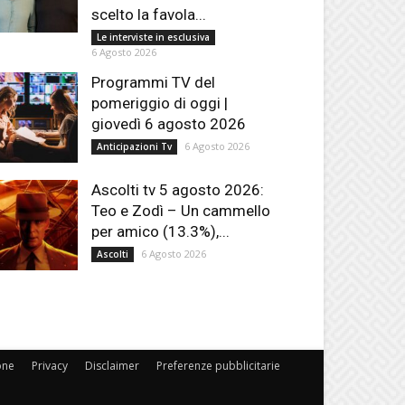
scelto la favola...
Le interviste in esclusiva
6 Agosto 2026
Programmi TV del
pomeriggio di oggi |
giovedì 6 agosto 2026
6 Agosto 2026
Anticipazioni Tv
Ascolti tv 5 agosto 2026:
Teo e Zodì – Un cammello
per amico (13.3%),...
6 Agosto 2026
Ascolti
one
Privacy
Disclaimer
Preferenze pubblicitarie