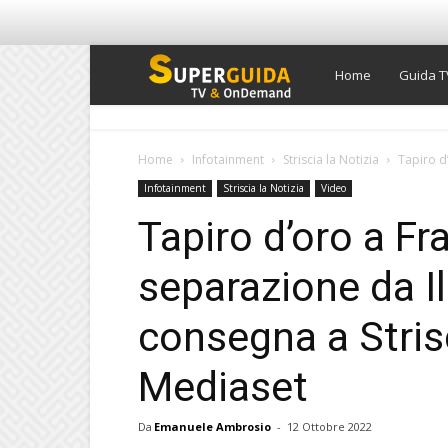
Super
Home
Guida T
Guida
Home
Infotainment
Striscia la Notizia
Tapiro d’
Infotainment
Striscia la Notizia
Video
TV
Tapiro d’oro a Fr
separazione da Ila
consegna a Strisc
Mediaset
Da
Emanuele Ambrosio
-
12 Ottobre 2022