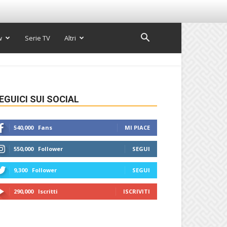
w
Serie TV
Altri
EGUICI SUI SOCIAL
540,000
Fans
MI PIACE
550,000
Follower
SEGUI
9,300
Follower
SEGUI
290,000
Iscritti
ISCRIVITI