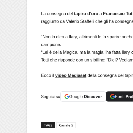
La consegna del
tapiro d’oro
a
Francesco
Tot
raggiunto da Valerio Staffelli che gli ha consegna
“Non lo dica a Ilary, altrimenti le fa sparire anc
campione.
“Lei è della Magica, ma la magia l’ha fatta Ilary che
Totti che risponde con un sibillino: “Dici? Vedi
Ecco il
video Mediaset
della consegna del tapir
Seguici su
Google
Discover
Fonti
Pre
TAGS
Canale 5