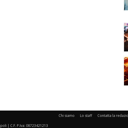
Chi siamo
Lo staff
Contatta la redazi
oli | C.F. P.Iva: 08723421213