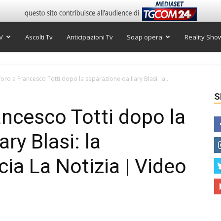
V
Ascolti Tv
Anticipazioni Tv
Soap opera
Reality Sho
oro a Francesco Totti dopo la separazione da Ilary Blasi: la...
S
ancesco Totti dopo la
ry Blasi: la
ia La Notizia | Video