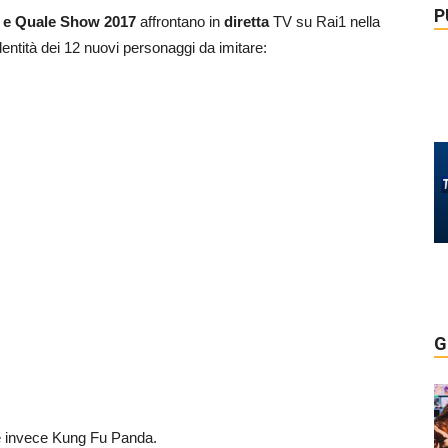
P
e e Quale Show 2017
affrontano in
diretta
TV su Rai1 nella
dentità dei 12 nuovi personaggi da imitare:
G
 è invece Kung Fu Panda.