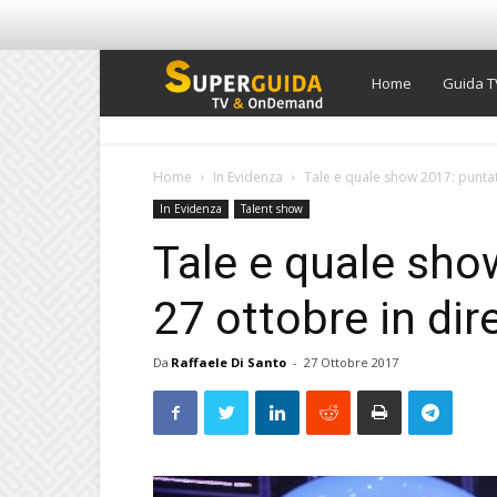
Super
Home
Guida T
Guida
Home
In Evidenza
Tale e quale show 2017: puntata
In Evidenza
Talent show
TV
Tale e quale sho
27 ottobre in dir
Da
Raffaele Di Santo
-
27 Ottobre 2017