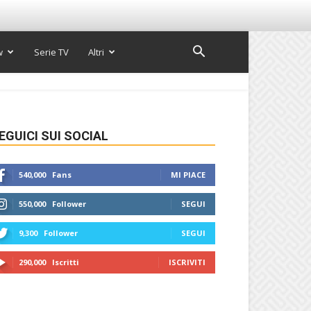
w
Serie TV
Altri
EGUICI SUI SOCIAL
540,000
Fans
MI PIACE
550,000
Follower
SEGUI
9,300
Follower
SEGUI
290,000
Iscritti
ISCRIVITI