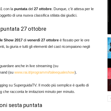
1 con la
puntata
del
27 ottobre
. Dunque, c’è
attesa per le
getto di una nuova classifica stilata dai giudici.
 puntata 27 ottobre
ale Show 2017
di
venerdì 27 ottobre
è fissato per le ore
ti, la giuria e tutti gli elementi del cast ricompaiono negli
 guardare anche in live streaming (su
emand (su
www.rai.it/programmi/taleequaleshow
).
blogging su SuperguidaTV. Il modo più semplice è quello di
log che racconta le imitazioni minuto per minuto.
ioni sesta puntata