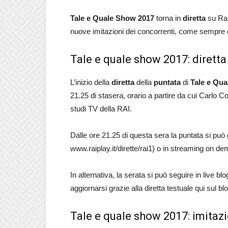
Tale e Quale Show 2017
torna in
diretta
su Rai
nuove imitazioni
dei concorrenti, come sempre og
Tale e quale show 2017: diretta
L’inizio della
diretta
della
puntata
di
Tale e Qu
21.25 di stasera, orario a partire da cui Carlo Con
studi TV della RAI.
Dalle ore 21.25 di questa sera la puntata si può
www.raiplay.it/dirette/rai1) o in streaming on d
In alternativa, la serata si può seguire in live 
aggiornarsi grazie alla diretta testuale qui sul b
Tale e quale show 2017: imitaz