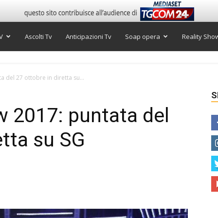
V
Ascolti Tv
Anticipazioni Tv
Soap opera
Reality Sho
 del 27 ottobre in diretta su...
S
w 2017: puntata del
etta su SG