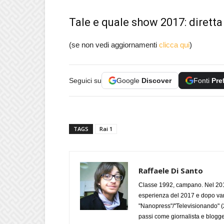
Tale e quale show 2017: diretta
(se non vedi aggiornamenti
clicca qui
)
Seguici su
Google
Discover
Fonti
Pre
TAGS
Rai 1
Raffaele Di Santo
Classe 1992, campano. Nel 2019
esperienza del 2017 e dopo varie 
"Nanopress"/"Televisionando" (
passi come giornalista e blogge