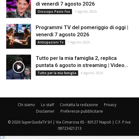
di venerdì 7 agosto 2026
7 Agosto 2026
Oroscopo Paolo Fox
Programmi TV del pomeriggio di oggi |
venerdì 7 agosto 2026
7 Agosto 2026
Anticipazioni Tv
Tutto per la mia famiglia 2, replica
puntata 6 agosto in streaming | Video...
6 Agosto 2026
Tutto per la mia famiglia
Chi siamo
Lo staff
Contatta la redazione
Privacy
Disclaimer
Preferenze pubblicitarie
© 2026 SuperGuidaTV Srl | Via Cimarosa 65 - 80127 Napoli | C.F. P.Iva:
08723421213