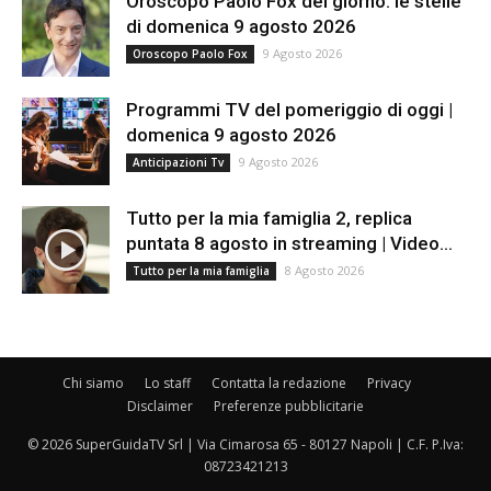
Oroscopo Paolo Fox del giorno: le stelle
di domenica 9 agosto 2026
9 Agosto 2026
Oroscopo Paolo Fox
Programmi TV del pomeriggio di oggi |
domenica 9 agosto 2026
9 Agosto 2026
Anticipazioni Tv
Tutto per la mia famiglia 2, replica
puntata 8 agosto in streaming | Video...
8 Agosto 2026
Tutto per la mia famiglia
Chi siamo
Lo staff
Contatta la redazione
Privacy
Disclaimer
Preferenze pubblicitarie
© 2026 SuperGuidaTV Srl | Via Cimarosa 65 - 80127 Napoli | C.F. P.Iva:
08723421213