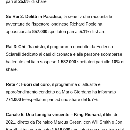
pari al
25.8
% di share.
Su Rai 2: Delitti in Paradiso
, la serie tv che racconta le
avventure dell’ispettore londinese Richard Poole ha
appassionato
857.000
spettatori pari al
5.1
% di share.
Rai 3
:
Chi l’ha visto
, il programma condotto da Federica
Sciarelli dedicato ai casi di cronaca e alle persone scomparse
ha tenuto col fiato sospeso
1.582.000
spettatori pari allo
10
% di
share.
Rete 4: Fuori dal coro
, il programma di attualità e
approfondimento condotto da Mario Giordano ha informato
774.000
telespettatori pari ad uno share del
5.7
%.
Canale 5: Una famiglia vincente – King Richard
, il film del
2021, diretto da Reinaldo Marcus Green, con Will Smith e Jon
Bernthal ha emozionato
1.518.000
spettatori con uno share del