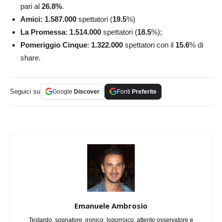
pari al
26.8%
.
Amici: 1.587.000
spettatori (
19.5
%)
La Promessa
:
1.514.000
spettatori (
18.5
%);
Pomeriggio Cinque
:
1.322.000
spettatori con il
15.6
% di
share.
Seguici su
Google
Discover
Fonti
Preferite
Emanuele Ambrosio
Testardo, sognatore, ironico, logorroico, attento osservatore e