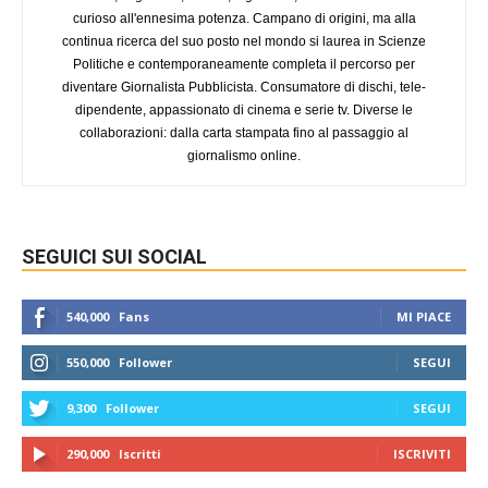
curioso all'ennesima potenza. Campano di origini, ma alla
continua ricerca del suo posto nel mondo si laurea in Scienze
Politiche e contemporaneamente completa il percorso per
diventare Giornalista Pubblicista. Consumatore di dischi, tele-
dipendente, appassionato di cinema e serie tv. Diverse le
collaborazioni: dalla carta stampata fino al passaggio al
giornalismo online.
SEGUICI SUI SOCIAL
540,000
Fans
MI PIACE
550,000
Follower
SEGUI
9,300
Follower
SEGUI
290,000
Iscritti
ISCRIVITI