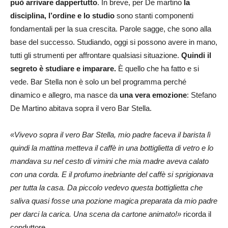
può arrivare dappertutto
. In breve, per De martino
la
disciplina, l’ordine e lo studio
sono stanti componenti
fondamentali per la sua crescita. Parole sagge, che sono alla
base del successo. Studiando, oggi si possono avere in mano,
tutti gli strumenti per affrontare qualsiasi situazione.
Quindi il
segreto è studiare e imparare.
È quello che ha fatto e si
vede. Bar Stella non è solo un bel programma perché
dinamico e allegro, ma nasce da
una vera emozione
: Stefano
De Martino abitava sopra il vero Bar Stella.
«Vivevo sopra il vero Bar Stella, mio padre faceva il barista lì
quindi la mattina metteva il caffè in una bottiglietta di vetro e lo
mandava su nel cesto di vimini che mia madre aveva calato
con una corda. E il profumo inebriante del caffè si sprigionava
per tutta la casa. Da piccolo vedevo questa bottiglietta che
saliva quasi fosse una pozione magica preparata da mio padre
per darci la carica. Una scena da cartone animato!»
ricorda il
conduttore.