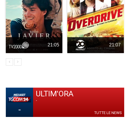
21:05
21:07
ULTIM'ORA
-
-
TUTTE LE NEWS