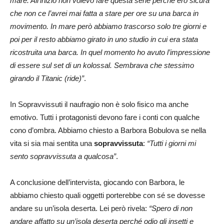
mare. All’inizio non volevo fare questa serie perché ero sicura
che non ce l’avrei mai fatta a stare per ore su una barca in
movimento. In mare però abbiamo trascorso solo tre giorni e
poi per il resto abbiamo girato in uno studio in cui era stata
ricostruita una barca. In quel momento ho avuto l’impressione
di essere sul set di un kolossal. Sembrava che stessimo
girando il Titanic (ride)”
.
In Sopravvissuti il naufragio non è solo fisico ma anche
emotivo. Tutti i protagonisti devono fare i conti con qualche
cono d’ombra. Abbiamo chiesto a Barbora Bobulova se nella
vita si sia mai sentita una
sopravvissuta
:
“Tutti i giorni mi
sento sopravvissuta a qualcosa”
.
A conclusione dell’intervista, giocando con Barbora, le
abbiamo chiesto quali oggetti porterebbe con sé se dovesse
andare su un’isola deserta. Lei però rivela:
“Spero di non
andare affatto su un’isola deserta perché odio gli insetti e