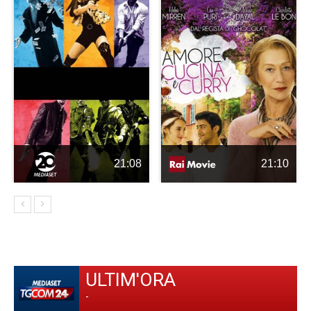
21:08
21:10
ULTIM'ORA
-