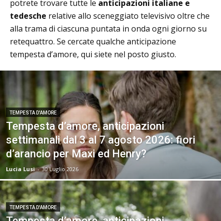
potrete trovare tutte le
anticipazioni italiane e
tedesche
relative allo sceneggiato televisivo oltre che
alla trama di ciascuna puntata in onda ogni giorno su
retequattro. Se cercate qualche anticipazione
tempesta d’amore, qui siete nel posto giusto.
TEMPESTA D'AMORE
Tempesta d’amore, anticipazioni
settimanali dal 3 al 7 agosto 2026: fiori
d’arancio per Maxi ed Henry?
Lucia Lusi
-
30 Luglio 2026
TEMPESTA D'AMORE
Tempesta d’amore, anticipazioni