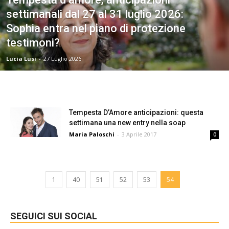
settimanali dal 27 al 31 luglio 2026:
Sophia entra nel piano di protezione
testimoni?
Lucia Lusi
-
27 Luglio 2026
Tempesta D’Amore anticipazioni: questa
settimana una new entry nella soap
Maria Paloschi
-
3 Aprile 2017
0
1
40
51
52
53
54
SEGUICI SUI SOCIAL