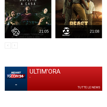
21:05
21:08
ULTIM'ORA
-
-
TUTTE LE NEWS