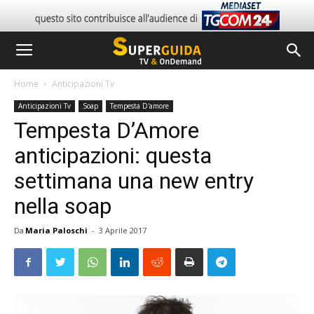
Home
Anticipazioni Tv
Anticipazioni Tv
Soap
Tempesta D'amore
Tempesta D’Amore
anticipazioni: questa
settimana una new entry
nella soap
Da
Maria Paloschi
-
3 Aprile 2017