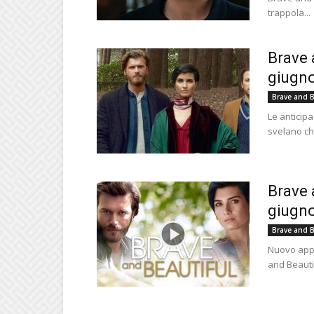
trappola...
Brave 
giugno
Brave and B
Le anticipa
svelano ch
Brave 
giugno
Brave and B
Nuovo appu
and Beautif