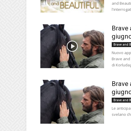
and Beautif
l'interrogat
Brave 
giugno
Brave and B
Nuovo appu
Brave and 
di Korludag,
Brave 
giugno 
Brave and B
Le anticipa
svelano che