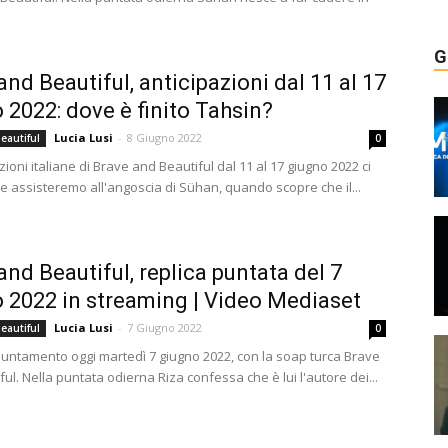
G
and Beautiful, anticipazioni dal 11 al 17
 2022: dove è finito Tahsin?
Lucia Lusi
-
8 Giugno 2022
eautiful
0
zioni italiane di Brave and Beautiful dal 11 al 17 giugno 2022 ci
e assisteremo all'angoscia di Sühan, quando scopre che il...
and Beautiful, replica puntata del 7
 2022 in streaming | Video Mediaset
Lucia Lusi
-
7 Giugno 2022
eautiful
0
ntamento oggi martedì 7 giugno 2022, con la soap turca Brave
ul. Nella puntata odierna Riza confessa che è lui l'autore dei...