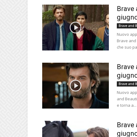
Brave 
giugno
Brave and B
Nuovo appu
Brave and 
che suo pad
Brave 
giugno
Brave and B
Nuovo appu
and Beauti
e torna a...
Brave 
giugno