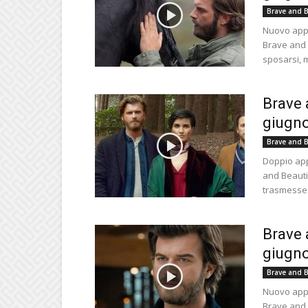
Brave and B
Nuovo appu
Brave and 
sposarsi, m
Brave 
giugno
Brave and B
Doppio app
and Beautif
trasmesse 
Brave 
giugno
Brave and B
Nuovo appu
Brave and 