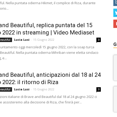
ul. Nella puntata odierna Hikmet, il complice di Riza, durante
orio...
and Beautiful, replica puntata del 15
 2022 in streaming | Video Mediaset
Lucia Lusi
-
15 Giugno 2022
eautiful
0
G
ntamento oggi mercoledì 15 giugno 2022, con la soap turca
Beautiful. Nella puntata odierna Mihriban viene eletta sindaco
 e...
and Beautiful, anticipazioni dal 18 al 24
2022: il ritorno di Riza
Lucia Lusi
-
15 Giugno 2022
eautiful
0
zioni italiane di Brave and Beautiful dal 18 al 24 giugno 2022 ci
 assisteremo alla decisione di Riza, che finirà per...