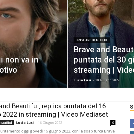
BRAVE AND BEAUTIFUL
Brave and Beauti
i non va in
puntata del 30 g
otivo
streaming | Vid
Lucia Lusi
-
30 Giugno 2022
and Beautiful, replica puntata del 16
S
 2022 in streaming | Video Mediaset
Lucia Lusi
-
16 Giugno 2022
eautiful
0
ntamento oggi giovedì 16 giugno 2022, con la soap turca Brave