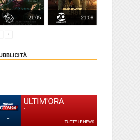
21:05
21:08
UBBLICITÀ
ULTIM'ORA
-
-
TUTTE LE NEWS