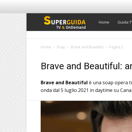
Super
Home
Guida T
Guida
Home
Soap
Brave and Beautiful
Pagina 2
TV
Brave and Beautiful: a
Brave and Beautiful
è una soap opera tu
onda dal 5 luglio 2021 in daytime su Canal