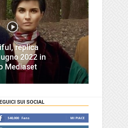
ful, replica
iugno 2022 in
eo Mediaset
EGUICI SUI SOCIAL
540,000
Fans
MI PIACE