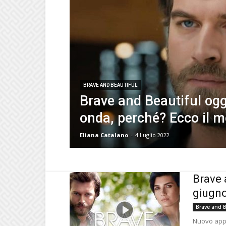
BRAVE AND BEAUTIFUL
Brave and Beautiful ogg
onda, perché? Ecco il m
Eliana Catalano
-
4 Luglio 2022
Brave 
giugno
Brave and B
Nuovo appu