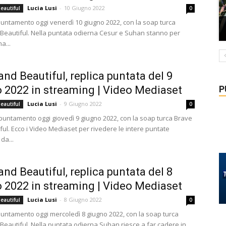
Lucia Lusi
-
10 Giugno 2022
eautiful
0
ntamento oggi venerdì 10 giugno 2022, con la soap turca
Beautiful. Nella puntata odierna Cesur e Suhan stanno per
a...
and Beautiful, replica puntata del 9
P
 2022 in streaming | Video Mediaset
Lucia Lusi
-
9 Giugno 2022
eautiful
0
untamento oggi giovedì 9 giugno 2022, con la soap turca Brave
ul. Ecco i Video Mediaset per rivedere le intere puntate
da...
and Beautiful, replica puntata del 8
 2022 in streaming | Video Mediaset
Lucia Lusi
-
8 Giugno 2022
eautiful
0
ntamento oggi mercoledì 8 giugno 2022, con la soap turca
Beautiful. Nella puntata odierna Suhan riesce a far cadere in