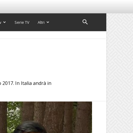
w
Serie TV
Altri
017. In Italia andrà in