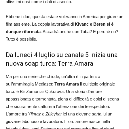
altissimi così come i dati di ascolto.
Ebbene i due, questa estate voleranno in America per girare un
film assieme. La coppia lavorativa di
Kivanc e Beren si è
dunque riformata
. Accadrà anche con Tuba? E perché no?
Tutto è possibile.
Da lunedì 4 luglio su canale 5 inizia una
nuova soap turca: Terra Amara
Ma per una serie che chiude, un’altra è in partenza
sull’ammiraglia Mediaset:
Terra Amara
il cui titolo originale
turco è Bir Zamanlar Çukurova. Una storia d’amore
appassionata e tormentata, piena di difficoltà e colpi di scena
che sicuramente catturerà l’attenzione dei telespettatori.
L’amore tra
Yilmaz e Züleyha:
lei una giovane sarta lui un
giovane laborioso e lavoratore. Il loro amore nasce nella
Istanbul degli anni Settanta per poi proseguire fino ai giorni