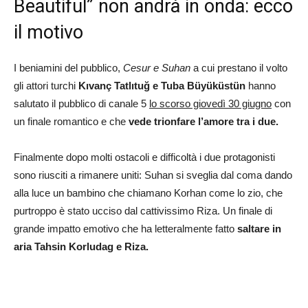
Beautiful” non andrà in onda: ecco
il motivo
I beniamini del pubblico,
Cesur e Suhan
a cui prestano il volto
gli attori turchi
Kıvanç Tatlıtuğ e Tuba Büyüküstün
hanno
salutato il pubblico di canale 5
lo scorso giovedì 30 giugno
con
un finale romantico e che
vede trionfare l’amore tra i due.
Finalmente dopo molti ostacoli e difficoltà i due protagonisti
sono riusciti a rimanere uniti: Suhan si sveglia dal coma dando
alla luce un bambino che chiamano Korhan come lo zio, che
purtroppo è stato ucciso dal cattivissimo Riza. Un finale di
grande impatto emotivo che ha letteralmente fatto
saltare in
aria Tahsin Korludag e Riza.