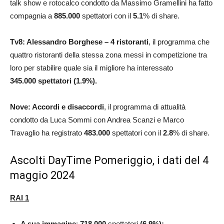
talk show e rotocalco condotto da Massimo Gramellini ha fatto
compagnia a
885.000
spettatori con il
5.1
% di share.
Tv8: Alessandro Borghese – 4 ristoranti
, il programma che
quattro ristoranti della stessa zona messi in competizione tra
loro per stabilire quale sia il migliore ha interessato
345.000
spettatori (1.9%).
Nove: Accordi e disaccordi
, il programma di attualità
condotto da Luca Sommi con Andrea Scanzi e Marco
Travaglio ha registrato
483.000
spettatori con il
2.8
% di share.
Ascolti DayTime Pomeriggio, i dati del 4
maggio 2024
RAI 1
A sua immagine
:
718.000
spettatori
(6.9%);