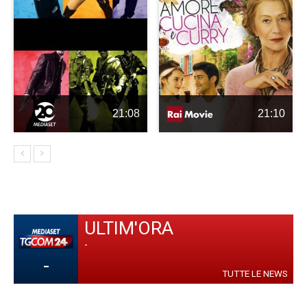
21:08
21:10
ULTIM'ORA
-
-
TUTTE LE NEWS