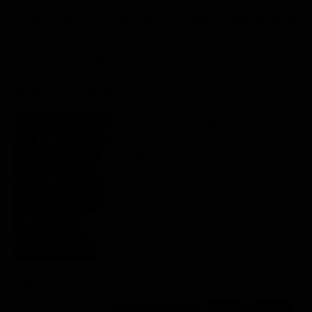
Classifiche
Ku Klux Klan, C. P. Ellis e la tenace attivista per i diritti dei
neri, Ann Atwater, i quali inaspettatamente scoprono di
Migliori film
avere molte più idee in comune del previsto.
Migliori Serie TV
Scheda del film
Regia: Robin Bissell
US 2019
Drammatico / Storico
Rating:
Cast