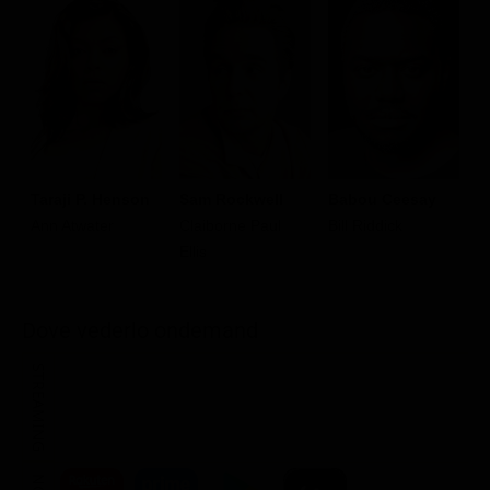
A
Taraji P. Henson
Sam Rockwell
Babou Ceesay
M
Ann Atwater
Claiborne Paul
Bill Riddick
Ellis
Dove vederlo ondemand
STREAMING