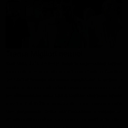
Le interviste in esclusiva
Tempesta D’amore
Temptation Island
Film da vedere
Il Paradiso delle signore
Ultima Fermata
Piattaforme streaming
Un Posto al Sole
Talent show
Apple TV Plus
Segreti di Famiglia
Infotainment
Discovery Plus
The Family
Game Show
Disney plus
Trama Migliori nemici
Uomini e Donne
NetFlix
Stati Uniti, 1971. Le leggi contro la segregazioni razziali
sono state messe in atto ma ciò nonostante la Carolina
Gossip
Now TV
del Nord si oppone alla nuova legislazione. In seguito a
Sport in tv
Paramount Plus
un drammatico incendio che ha avuto luogo in una scuola
Cartoni Anime e Manga
Prime Video
per afroamericani, nella città di Durham scoppiano tumulti
Vip e Personaggi Tv
RaiPlay
e rivolte. Bill Riddick, ragazzo di colore laureato e dalle
idee progressiste, cerca una mediazione e propone un
Musica
dibattito pubblico dove sarà l'intera comunità a decidere
Oroscopo Paolo Fox
del proprio destino. Invitati a partecipare sono il capo de