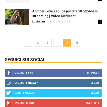
Another Love, replica puntata 10 ottobre in
streaming | Video Mediaset
Lucia Lusi
-
10 Ottobre 2025
0
1
2
3
4
5
6
SEGUICI SUI SOCIAL
540,000
Fans
MI PIACE
550,000
Follower
SEGUI
9,300
Follower
SEGUI
290,000
Iscritti
ISCRIVITI