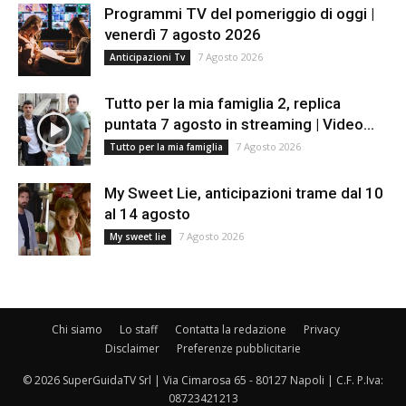
Programmi TV del pomeriggio di oggi |
venerdì 7 agosto 2026
7 Agosto 2026
Anticipazioni Tv
Tutto per la mia famiglia 2, replica
puntata 7 agosto in streaming | Video...
7 Agosto 2026
Tutto per la mia famiglia
My Sweet Lie, anticipazioni trame dal 10
al 14 agosto
7 Agosto 2026
My sweet lie
Chi siamo
Lo staff
Contatta la redazione
Privacy
Disclaimer
Preferenze pubblicitarie
© 2026 SuperGuidaTV Srl | Via Cimarosa 65 - 80127 Napoli | C.F. P.Iva:
08723421213