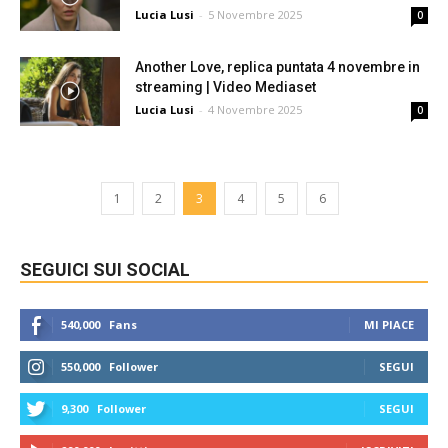
Lucia Lusi
-
5 Novembre 2025
0
Another Love, replica puntata 4 novembre in
streaming | Video Mediaset
Lucia Lusi
-
4 Novembre 2025
0
1
2
3
4
5
6
SEGUICI SUI SOCIAL
540,000
Fans
MI PIACE
550,000
Follower
SEGUI
9,300
Follower
SEGUI