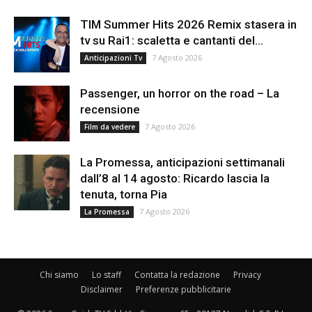
TIM Summer Hits 2026 Remix stasera in
tv su Rai1: scaletta e cantanti del...
7 Agosto 2026
Anticipazioni Tv
Passenger, un horror on the road – La
recensione
7 Agosto 2026
Film da vedere
La Promessa, anticipazioni settimanali
dall’8 al 14 agosto: Ricardo lascia la
tenuta, torna Pia
7 Agosto 2026
La Promessa
Chi siamo
Lo staff
Contatta la redazione
Privacy
Disclaimer
Preferenze pubblicitarie