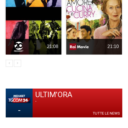
21:08
21:10
ULTIM'ORA
-
-
TUTTE LE NEWS