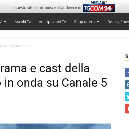
V
Ascolti Tv
Anticipazioni Tv
Soap opera
Reality Sho
rie TV con J.Lo in...
S
trama e cast della
o in onda su Canale 5