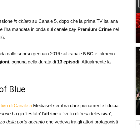
issione
in chiaro
su Canale 5, dopo che la prima TV italiana
he l’ha mandata in onda sul canale
pay
Premium Crime
nel
16.
 onda dallo scorso gennaio 2016 sul canale
NBC
e, almeno
gioni
, ognuna della durata di
13 episodi
. Attualmente la
of Blue
tivo di Canale 5
Mediaset sembra dare pienamente fiducia
cione
ha già ‘testato’ l’
attrice
a livello di ‘resa televisiva’,
zzo della porta accanto
che vedeva tra gli attori protagonisti