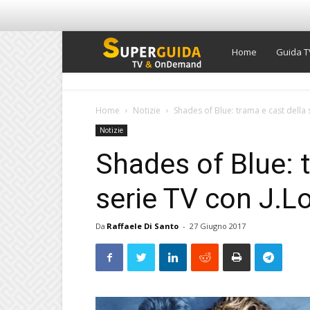
Super
Home
Guida T
Guida
Home
Notizie
Shades of Blue: trama e cast della se
Notizie
TV
Shades of Blue: 
serie TV con J.L
Da
Raffaele Di Santo
-
27 Giugno 2017