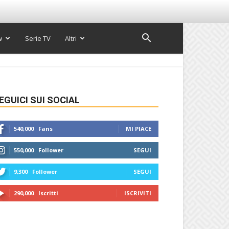
w
Serie TV
Altri
EGUICI SUI SOCIAL
540,000
Fans
MI PIACE
550,000
Follower
SEGUI
9,300
Follower
SEGUI
290,000
Iscritti
ISCRIVITI