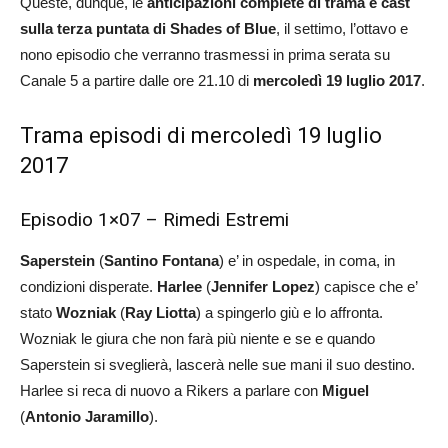
Queste, dunque, le
anticipazioni complete di trama e cast
sulla terza puntata di Shades of Blue
, il settimo, l’ottavo e
nono episodio che verranno trasmessi in prima serata su
Canale 5 a partire dalle ore 21.10 di
mercoledì 19 luglio 2017
.
Trama episodi di mercoledì 19 luglio
2017
Episodio 1×07 – Rimedi Estremi
Saperstein
(
Santino Fontana
) e’ in ospedale, in coma, in
condizioni disperate.
Harlee
(
Jennifer Lopez
) capisce che e’
stato
Wozniak
(
Ray Liotta
) a spingerlo giù e lo affronta.
Wozniak le giura che non farà più niente e se e quando
Saperstein si sveglierà, lascerà nelle sue mani il suo destino.
Harlee si reca di nuovo a Rikers a parlare con
Miguel
(
Antonio Jaramillo
).