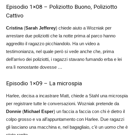
Episodio 1×08 – Poliziotto Buono, Poliziotto
Cattivo
Cristina
(
Sarah Jefferey
) chiede aiuto a Wozniak per
arrestare due poliziotti che la notte prima al parco hanno
aggredito il ragazzo picchiandolo. Ha un video a
testimonianza, nel quale però si vede anche che, prima
dell’arrivo dei poliziotti, i ragazzi stavano fumando erba e lei
era lì nonostante dovesse …
Episodio 1×09 – La microspia
Harlee, decisa a incastrare Matt, chiede a Stahl una microspia
per registrare tutte le conversazioni. Wozniak pretende da
Donnie
(
Michael Esper
) un faccia a faccia con chi è dietro il
colpo grosso e va all’appuntamento con Harlee. Due ragazzi
gli lasciano una macchina e, nel bagagliaio, c’è un uomo che è
stato rapito.