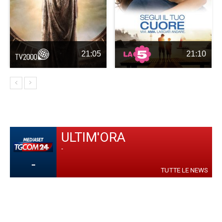
21:05
21:10
ULTIM'ORA
-
-
TUTTE LE NEWS