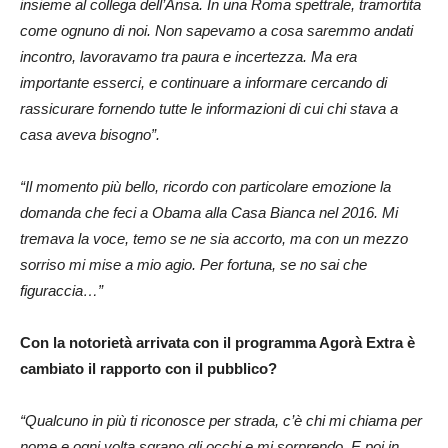
insieme al collega dell’Ansa. In una Roma spettrale, tramortita
come ognuno di noi. Non sapevamo a cosa saremmo andati
incontro, lavoravamo tra paura e incertezza. Ma era
importante esserci, e continuare a informare cercando di
rassicurare fornendo tutte le informazioni di cui chi stava a
casa aveva bisogno”.
“Il momento più bello, ricordo con particolare emozione la
domanda che feci a Obama alla Casa Bianca nel 2016. Mi
tremava la voce, temo se ne sia accorto, ma con un mezzo
sorriso mi mise a mio agio. Per fortuna, se no sai che
figuraccia…”
Con la notorietà arrivata con il programma Agorà Extra è
cambiato il rapporto con il pubblico?
“Qualcuno in più ti riconosce per strada, c’è chi mi chiama per
nome e ogni volta sgrano gli occhi e mi sorprendo. E poi in