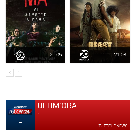
21:05
21:08
ULTIM'ORA
-
-
TUTTE LE NEWS