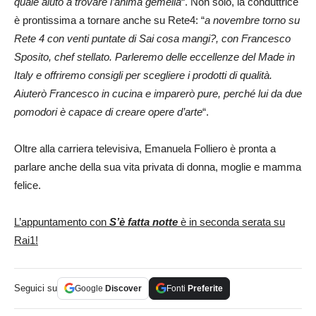
quale aiuto a trovare l’anima gemella
“. Non solo, la conduttrice
è prontissima a tornare anche su Rete4: “
a novembre torno su
Rete 4 con venti puntate di Sai cosa mangi?, con Francesco
Sposito, chef stellato. Parleremo delle eccellenze del Made in
Italy e offriremo consigli per scegliere i prodotti di qualità.
Aiuterò Francesco in cucina e imparerò pure, perché lui da due
pomodori è capace di creare opere d’arte
“.
Oltre alla carriera televisiva, Emanuela Folliero è pronta a
parlare anche della sua vita privata di donna, moglie e mamma
felice.
L’appuntamento con
S’è fatta notte
è in seconda serata su
Rai1!
Seguici su
Google
Discover
Fonti
Preferite