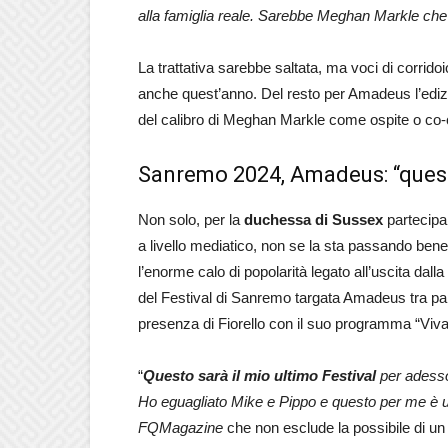
alla famiglia reale. Sarebbe Meghan Markle che
La trattativa sarebbe saltata, ma voci di corri
anche quest’anno. Del resto per Amadeus l’ediz
del calibro di Meghan Markle come ospite o co-
Sanremo 2024, Amadeus: “questo
Non solo, per la
duchessa di Sussex
partecipa
a livello mediatico, non se la sta passando bene.
l’enorme calo di popolarità legato all’uscita dall
del Festival di Sanremo targata Amadeus tra papab
presenza di Fiorello con il suo programma “Viva
“
Questo sarà il mio ultimo Festival
per adesso
Ho eguagliato Mike e Pippo e questo per me è 
FQMagazine
che non esclude la possibile di un 