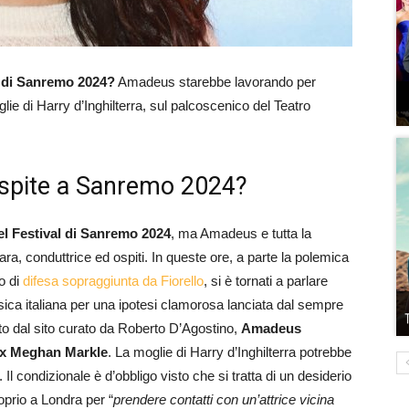
l di Sanremo 2024?
Amadeus starebbe lavorando per
lie di Harry d’Inghilterra, sul palcoscenico del Teatro
spite a Sanremo 2024?
el Festival di Sanremo 2024
, ma Amadeus e tutta la
ara, conduttrice ed ospiti. In queste ore, a parte la polemica
o di
difesa sopraggiunta da Fiorello
, si è tornati a parlare
ica italiana per una ipotesi clamorosa lanciata dal sempre
to dal sito curato da Roberto D’Agostino,
Amadeus
ex Meghan Markle
. La moglie di Harry d’Inghilterra potrebbe
 Il condizionale è d’obbligo visto che si tratta di un desiderio
prio a Londra per “
prendere contatti con un’attrice vicina