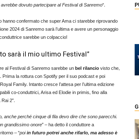
P
 avrebbe dovuto partecipare al Festival di Sanremo
“.
doio hanno confermato che super Ama ci starebbe riprovando
ione 2024 di Sanremo sarà l’ultima e avere un personaggio
conduttrice sarebbe un colpaccio!
 sarà il mio ultimo Festival”
re al Festival di Sanremo sarebbe un
bel rilancio
visto che,
 Prima la rottura con Spotify per il suo podcast e poi
a Royal Family. Intanto cresce l’attesa per l’ultima edizione
ili co-conduttrici, Arisa ed Elodie in primis, fino alla
 Rai 2”.
G
, anche perché cinque di fila devo dire che sono parecchi.
un grandissimo onore
” – ha detto il conduttore a
ritorno – “
poi
in futuro potrei anche rifarlo, ma adesso è