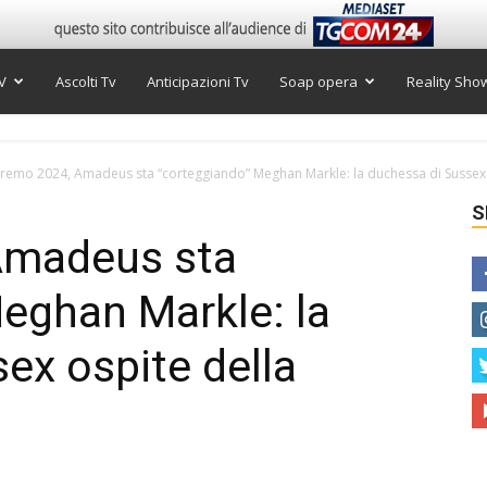
V
Ascolti Tv
Anticipazioni Tv
Soap opera
Reality Sho
remo 2024, Amadeus sta “corteggiando” Meghan Markle: la duchessa di Sussex o
S
Amadeus sta
eghan Markle: la
ex ospite della