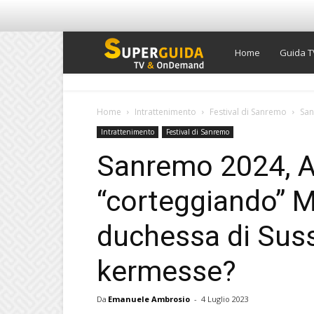
Super
Home
Guida T
Guida
Home
Intrattenimento
Festival di Sanremo
San
Intrattenimento
Festival di Sanremo
TV
Sanremo 2024, 
“corteggiando” M
duchessa di Suss
kermesse?
Da
Emanuele Ambrosio
-
4 Luglio 2023