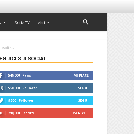
w
Serie TV
Altri
spite...
EGUICI SUI SOCIAL
540,000
Fans
MI PIACE
550,000
Follower
SEGUI
9,300
Follower
SEGUI
290,000
Iscritti
ISCRIVITI