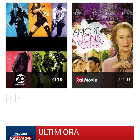
21:08
21:10
ULTIM'ORA
-