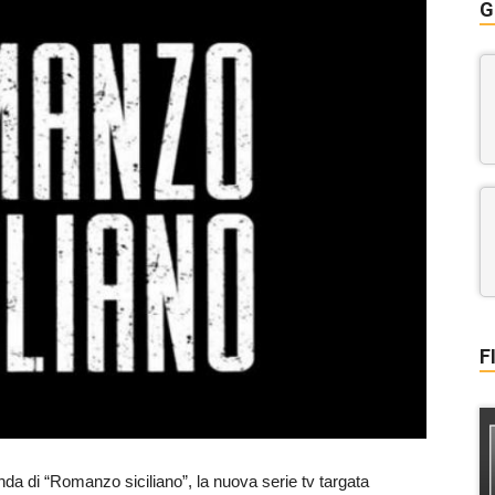
G
F
da di “Romanzo siciliano”, la nuova serie tv targata