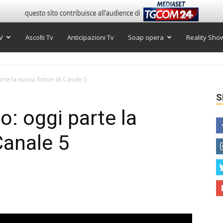
V
Ascolti Tv
Anticipazioni Tv
Soap opera
Reality Sho
rte la nuova fiction di Canale 5
S
o: oggi parte la
Canale 5