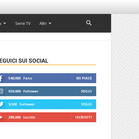
w
Serie TV
Altri
EGUICI SUI SOCIAL
540,000
Fans
MI PIACE
550,000
Follower
SEGUI
9,300
Follower
SEGUI
290,000
Iscritti
ISCRIVITI