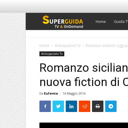
Super
Home
Guida T
Guida
Home
Anticipazioni Tv
Romanzo siciliano: oggi pa
Anticipazioni Tv
TV
Romanzo sicilian
nuova fiction di 
Da
Eufemia
-
16 Maggio 2016