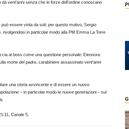
o da vent’anni senza che le forze dell’ordine conoscano
P
on può essere vinta da soli: per questo motivo, Sergio
le, rivolgendosi in particolar modo alla PM Emma La Torre
 caccia al boss come una questione personale: Eleonora
à sulla morte del padre, carabiniere assassinato vent’anni
tare una storia avvincente e di essere un nuovo
opolazione – in particolar modo le nuove generazioni – sul
G
à.
21:11, Canale 5.