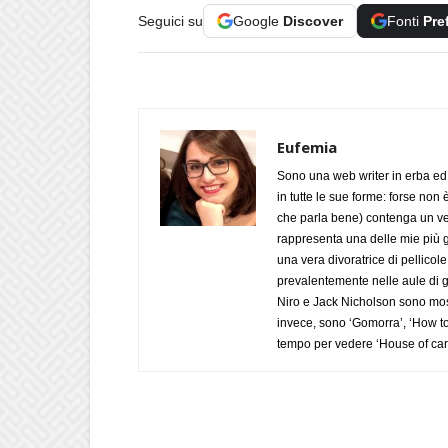
Seguici su
Google
Discover
Fonti
Pre
Eufemia
Sono una web writer in erba ed 
in tutte le sue forme: forse non
che parla bene) contenga un verbo
rappresenta una delle mie più g
una vera divoratrice di pellicol
prevalentemente nelle aule di giu
Niro e Jack Nicholson sono most
invece, sono ‘Gomorra’, ‘How to 
tempo per vedere ‘House of car