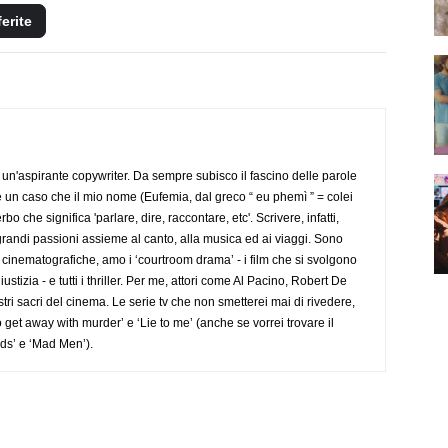
ferite
un'aspirante copywriter. Da sempre subisco il fascino delle parole
 è un caso che il mio nome (Eufemia, dal greco “ eu phemì ” = colei
 che significa 'parlare, dire, raccontare, etc'. Scrivere, infatti,
randi passioni assieme al canto, alla musica ed ai viaggi. Sono
e cinematografiche, amo i ‘courtroom drama’ - i film che si svolgono
stizia - e tutti i thriller. Per me, attori come Al Pacino, Robert De
ri sacri del cinema. Le serie tv che non smetterei mai di rivedere,
get away with murder’ e ‘Lie to me’ (anche se vorrei trovare il
ds’ e ‘Mad Men’).