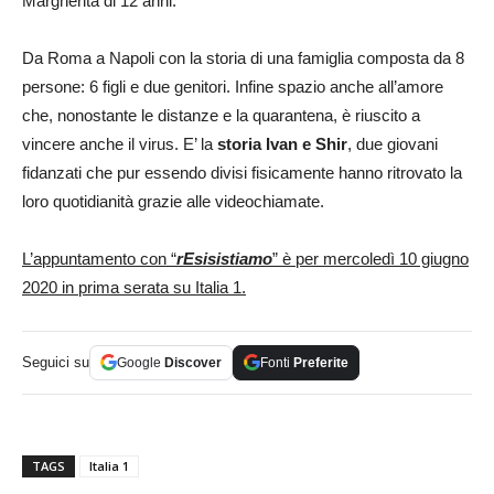
Margherita di 12 anni.
Da Roma a Napoli con la storia di una famiglia composta da 8
persone: 6 figli e due genitori. Infine spazio anche all’amore
che, nonostante le distanze e la quarantena, è riuscito a
vincere anche il virus. E’ la
storia Ivan e Shir
, due giovani
fidanzati che pur essendo divisi fisicamente hanno ritrovato la
loro quotidianità grazie alle videochiamate.
L’appuntamento con “
rEsisistiamo
” è per mercoledì 10 giugno
2020 in prima serata su Italia 1.
Seguici su
Google
Discover
Fonti
Preferite
TAGS
Italia 1