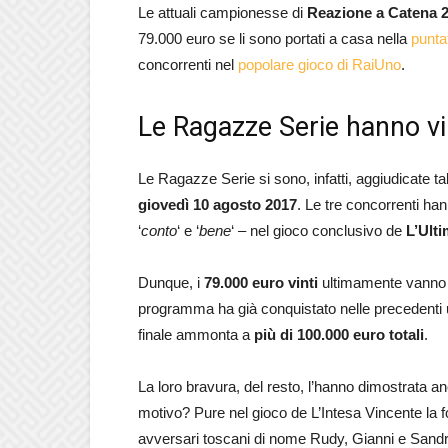
Le attuali campionesse di
Reazione a Catena 
79.000 euro se li sono portati a casa nella
punta
concorrenti nel
popolare gioco di RaiUno
.
Le Ragazze Serie hanno vi
Le Ragazze Serie si sono, infatti, aggiudicate ta
giovedì 10 agosto 2017
. Le tre concorrenti ha
‘
conto
‘ e ‘
bene
‘ – nel gioco conclusivo de
L’Ult
Dunque, i
79.000 euro vinti
ultimamente vanno ad
programma ha già conquistato nelle precedenti un
finale ammonta a
più di 100.000 euro totali
.
La loro bravura, del resto, l’hanno dimostrata a
motivo? Pure nel gioco de L’Intesa Vincente la f
avversari toscani di nome Rudy, Gianni e Sandr