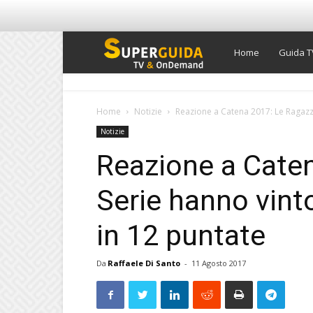
Super
Home
Guida T
Guida
Home
Notizie
Reazione a Catena 2017: Le Ragazze
Notizie
TV
Reazione a Cate
Serie hanno vint
in 12 puntate
Da
Raffaele Di Santo
-
11 Agosto 2017