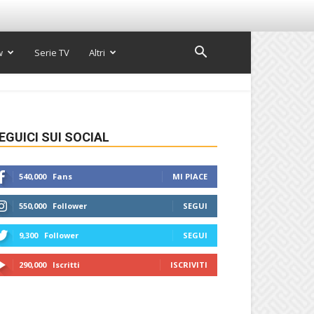
w
Serie TV
Altri
EGUICI SUI SOCIAL
540,000
Fans
MI PIACE
550,000
Follower
SEGUI
9,300
Follower
SEGUI
290,000
Iscritti
ISCRIVITI