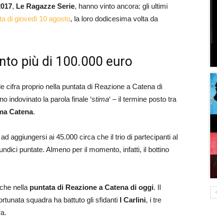
2017
,
Le Ragazze Serie
, hanno vinto ancora: gli ultimi
ta di giovedì 10 agosto
, la loro dodicesima volta da
nto più di 100.000 euro
le cifra proprio nella puntata di Reazione a Catena di
nno
indovinato la parola finale ‘
stima
‘ – il termine posto tra
ima Catena
.
 aggiungersi ai 45.000 circa che il trio di partecipanti al
dici puntate. Almeno per il momento, infatti, il bottino
nche nella
puntata di Reazione a Catena di oggi
. Il
ortunata squadra ha battuto gli sfidanti
I Carlini
, i tre
a.