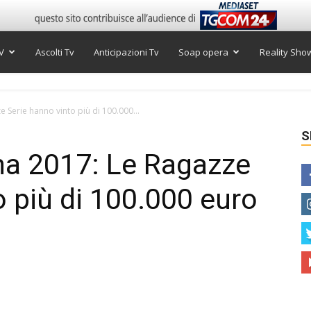
V
Ascolti Tv
Anticipazioni Tv
Soap opera
Reality Sho
 Serie hanno vinto più di 100.000...
S
na 2017: Le Ragazze
o più di 100.000 euro